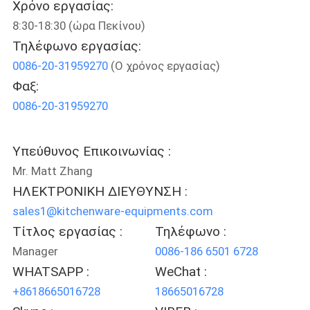
Χρόνο εργασίας:
8:30-18:30 (ώρα Πεκίνου)
ΠΟΙΟΤΙΚΌΣ
Τηλέφωνο εργασίας:
ΈΛΕΓΧΟΣ
0086-20-31959270
(Ο χρόνος εργασίας)
Φαξ:
ΜΑΣ
0086-20-31959270
ΕΛΆΤΕ
ΣΕ
Υπεύθυνος Επικοινωνίας :
ΕΠΑΦΉ
Mr. Matt Zhang
ΜΕ
ΗΛΕΚΤΡΟΝΙΚΗ ΔΙΕΥΘΥΝΣΗ :
sales1@kitchenware-equipments.com
Τίτλος εργασίας :
Τηλέφωνο :
ΕΙΔΉΣΕΙΣ
Manager
0086-186 6501 6728
WHATSAPP :
WeChat :
ΠΕΡΙΠΤΏΣΕΙΣ
+8618665016728
18665016728