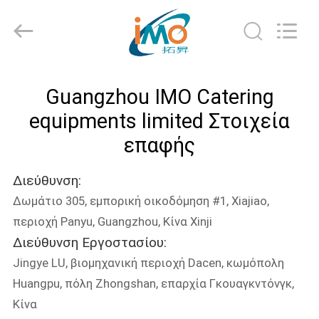
Guangzhou
IMO
Catering
equipments
limited.
All
Rights
Reserved.
ΣΠΊΤΙ
Guangzhou IMO Catering
ΠΡΟΪΌΝΤΑ
equipments limited Στοιχεία
επαφής
ΒΊΝΤΕΟ
Διεύθυνση:
Δωμάτιο 305, εμπορική οικοδόμηση #1, Xiajiao,
ΠΕΡΊΠΟΥ
περιοχή Panyu, Guangzhou, Κίνα Xinji
ΕΜΕΊΣ
Διεύθυνση Εργοστασίου:
Jingye LU, βιομηχανική περιοχή Dacen, κωμόπολη
ΓΎΡΟΣ
Huangpu, πόλη Zhongshan, επαρχία Γκουαγκντόνγκ,
ΕΡΓΟΣΤΑΣΊΩΝ
Κίνα