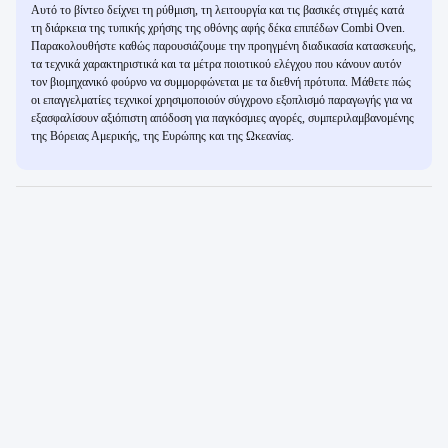
Αυτό το βίντεο δείχνει τη ρύθμιση, τη λειτουργία και τις βασικές στιγμές κατά
τη διάρκεια της τυπικής χρήσης της οθόνης αφής δέκα επιπέδων Combi Oven.
Παρακολουθήστε καθώς παρουσιάζουμε την προηγμένη διαδικασία κατασκευής,
τα τεχνικά χαρακτηριστικά και τα μέτρα ποιοτικού ελέγχου που κάνουν αυτόν
τον βιομηχανικό φούρνο να συμμορφώνεται με τα διεθνή πρότυπα. Μάθετε πώς
οι επαγγελματίες τεχνικοί χρησιμοποιούν σύγχρονο εξοπλισμό παραγωγής για να
εξασφαλίσουν αξιόπιστη απόδοση για παγκόσμιες αγορές, συμπεριλαμβανομένης
της Βόρειας Αμερικής, της Ευρώπης και της Ωκεανίας.