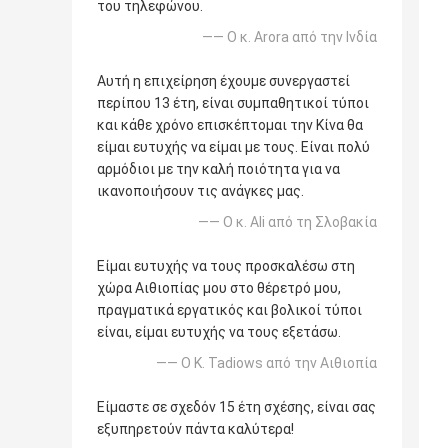
του τηλεφώνου.
—— Ο κ. Arora από την Ινδία
Αυτή η επιχείρηση έχουμε συνεργαστεί
περίπου 13 έτη, είναι συμπαθητικοί τύποι
και κάθε χρόνο επισκέπτομαι την Κίνα θα
είμαι ευτυχής να είμαι με τους. Είναι πολύ
αρμόδιοι με την καλή ποιότητα για να
ικανοποιήσουν τις ανάγκες μας.
—— Ο κ. Ali από τη Σλοβακία
Είμαι ευτυχής να τους προσκαλέσω στη
χώρα Αιθιοπίας μου στο θέρετρό μου,
πραγματικά εργατικός και βολικοί τύποι
είναι, είμαι ευτυχής να τους εξετάσω.
—— Ο Κ. Tadiows από την Αιθιοπία
Είμαστε σε σχεδόν 15 έτη σχέσης, είναι σας
εξυπηρετούν πάντα καλύτερα!