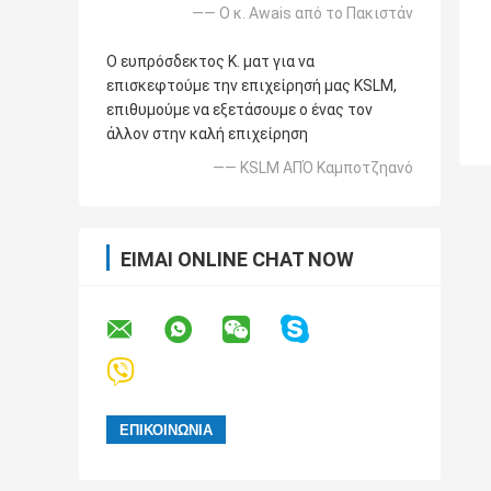
—— Ο κ. Awais από το Πακιστάν
Ο ευπρόσδεκτος Κ. ματ για να
επισκεφτούμε την επιχείρησή μας KSLM,
επιθυμούμε να εξετάσουμε ο ένας τον
άλλον στην καλή επιχείρηση
—— KSLM ΑΠΌ Καμποτζηανό
ΕΊΜΑΙ ONLINE CHAT NOW