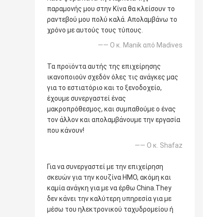
παραμονής μου στην Κίνα θα κλείσουν το
ραντεβού μου πολύ καλά. Απολαμβάνω το
χρόνο με αυτούς τους τύπους.
—— Ο κ. Manik από Madives
Τα προϊόντα αυτής της επιχείρησης
ικανοποιούν σχεδόν όλες τις ανάγκες μας
για το εστιατόριο και το ξενοδοχείο,
έχουμε συνεργαστεί ένας
μακροπρόθεσμος, και συμπαθούμε ο ένας
τον άλλον και απολαμβάνουμε την εργασία
που κάνουν!
—— Ο κ. Shafaz
Για να συνεργαστεί με την επιχείρηση
σκευών για την κουζίνα ΗΜΟ, ακόμη και
καμία ανάγκη για με να έρθω China.They
δεν κάνει την καλύτερη υπηρεσία για με
μέσω του ηλεκτρονικού ταχυδρομείου ή