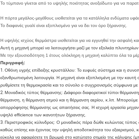
Το τύμπανο γίνεται από το υψηλής ποιότητας ανοξείδωτο για να παρατε
Η πόρτα μεγάλος-μεγέθους υιοθετείται για τα κατάλληλα ενδύματα υφά
Το διαφανές γυαλί είναι εξοπλισμένο για να δει τον όρο ξήρανσης.
Η υψηλής ισχύος θερμάστρα υιοθετείται για να εγγυηθεί την ασφαλή κ
Αυτή η μηχανή μπορεί να λειτουργήσει μαζί με τον εξολκέα πλυντηρίων
Με την εξουσιοδότηση 1 έτους ολόκληρη η μηχανή καλύπτει όλα τα μέ
Περιγραφή:
1.
Οθόνη υγρής επίδειξης κρυστάλλου: Το ευφυές σύστημα και η συνοπ
εξανθρωπισμένη λειτουργία. Η μηχανή είναι εξοπλισμένη με την καυτή
ρυθμίσετε τη θερμοκρασία και το σύνολο ο συγχρονισμός σύμφωνα με τ
2.
Μοναδικός τύπος θέρμανσης: Διάφοροι διαφορετικοί τύποι θέρμανσης 
θέρμανση, η θέρμανση ατμού και η θέρμανση αερίου, κ.λπ. Μπορούμε
απορρόφησης θέρμανσης ως απαιτήσεις σας. Η ισχυρή εργασία μηχανώ
υψηλό efficience των ικανοτήτων ξήρανσης.
3.
Περιστροφικός κύλινδρος: Ο μοναδικός πέρα δώθε κυλώντας τύπος δι
καθώς επίσης και έχοντας την υψηλή αποδοτικότητα του εξαερισμού,
εύκολα να αφαιρέσετε τη βρωμιά στο κατώτατο σημείο της κάλυψης (μ