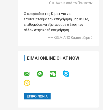
—— Ο κ. Awais από το Πακιστάν
Ο ευπρόσδεκτος Κ. ματ για να
επισκεφτούμε την επιχείρησή μας KSLM,
επιθυμούμε να εξετάσουμε ο ένας τον
άλλον στην καλή επιχείρηση
—— KSLM ΑΠΌ Καμποτζηανό
ΕΊΜΑΙ ONLINE CHAT NOW