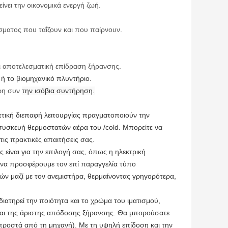
ίνει την οικονομικά ενεργή ζωή.
σματος που ταΐζουν και που παίρνουν.
αι αποτελεσματική επίδραση ξήρανσης.
 ή το βιομηχανικό πλυντήριο.
ρη συν
την ισόβια συντήρηση.
τική διεπαφή λειτουργίας πραγματοποιούν την
 συσκευή θερμοστατών αέρα του /cold. Μπορείτε να
ις πρακτικές απαιτήσεις σας.
είναι για την επιλογή σας, όπως η ηλεκτρική
 να προσφέρουμε τον επί παραγγελία τύπο
ν μαζί με τον ανεμιστήρα, θερμαίνοντας γρηγορότερα,
ατηρεί την ποιότητα και το χρώμα του ιματισμού,
 και της άριστης απόδοσης ξήρανσης. Θα μπορούσατε
προστά από τη μηχανή). Με τη υψηλή επίδοση και την