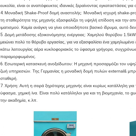
ευκολία, είναι οι αναπόφευκτες ιδανικές ξεραίνοντας εγκαταστάσεις για 
4.
Μοναδική Shake-Proof δομή αναστολής: Μοναδική ισχυρή shake-pro
τη σταθερότητα της μηχανής εξασφαλίζει τη υψηλή επίδοση και την απ
ιματισμού. Καμία ανάγκη να γίνει οποιοδήποτε βασικό ίδρυμα, αυτό δεν 
5.
Δομή μετάδοσης
εξοικονόμησης ενέργειας
:
Χαμηλού θορύβου 1.5kW
μειώνει πολύ το θόρυβο εργασίας, για να εξασφαλίσει ένα χαμηλωμένο
κάτω λειτουργίας αέρα κυκλοφοριακός το ύφασμα γρήγορα, συγχρόνω
παραμορφωμένος.
6.
Εσωτερική κατασκευή ανοξείδωτου: Η μηχανή προσαρμόζει τον υψηλό 
ζωή υπηρεσιών. Της Γερμανίας η μοναδική δομή πυλών external& μπρο
σταθερή.
7.
Χρήση: Αυτή η σειρά ξηρότερης μηχανής είναι κυρίως κατάλληλη για
ύφασμα, χημική ίνα. Είναι πολύ κατάλληλοι για και τη βιομηχανία, το g
την ακαδημία, κ.λπ.