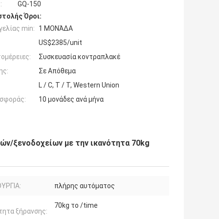
:
GQ-150
τολής Όροι:
ελίας min:
1 ΜΟΝΆΔΑ
US$2385/unit
ομέρειες:
Συσκευασία κοντραπλακέ
ης:
Σε Απόθεμα
L / C, T / T, Western Union
σφοράς:
10 μονάδες ανά μήνα
ών/ξενοδοχείων με την ικανότητα 70kg
ΥΡΓΙΑ:
πλήρης αυτόματος
70kg το /time
τητα ξήρανσης: