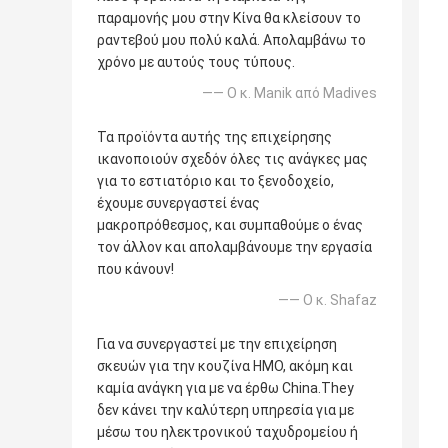
παραμονής μου στην Κίνα θα κλείσουν το
ραντεβού μου πολύ καλά. Απολαμβάνω το
χρόνο με αυτούς τους τύπους.
—— Ο κ. Manik από Madives
Τα προϊόντα αυτής της επιχείρησης
ικανοποιούν σχεδόν όλες τις ανάγκες μας
για το εστιατόριο και το ξενοδοχείο,
έχουμε συνεργαστεί ένας
μακροπρόθεσμος, και συμπαθούμε ο ένας
τον άλλον και απολαμβάνουμε την εργασία
που κάνουν!
—— Ο κ. Shafaz
Για να συνεργαστεί με την επιχείρηση
σκευών για την κουζίνα ΗΜΟ, ακόμη και
καμία ανάγκη για με να έρθω China.They
δεν κάνει την καλύτερη υπηρεσία για με
μέσω του ηλεκτρονικού ταχυδρομείου ή