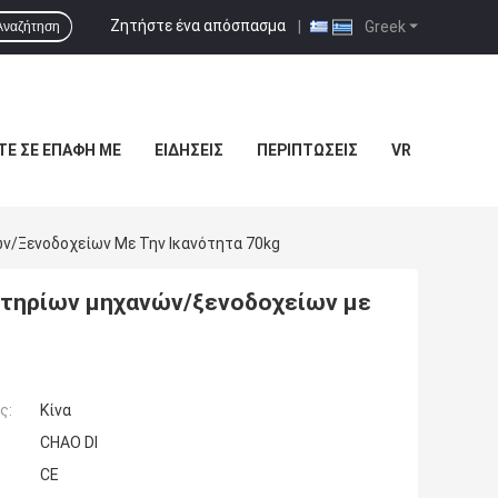
Ζητήστε ένα απόσπασμα
|
Greek
Αναζήτηση
ΤΕ ΣΕ ΕΠΑΦΉ ΜΕ
ΕΙΔΉΣΕΙΣ
ΠΕΡΙΠΤΏΣΕΙΣ
VR
ν/ξενοδοχείων Με Την Ικανότητα 70kg
ντηρίων μηχανών/ξενοδοχείων με
ς:
Κίνα
CHAO DI
CE