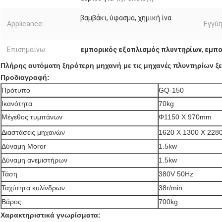
βαμβάκι, ύφασμα, χημική ίνα
Applicance:
Εγγύη
Επισημαίνω:
εμπορικός εξοπλισμός πλυντηρίων
,
εμπο
Πλήρης αυτόματη ξηρότερη μηχανή με τις μηχανές πλυντηρίων ξ
Προδιαγραφή:
Πρότυπο
GQ-150
Ικανότητα
70kg
Μέγεθος τυμπάνων
Φ1150 Χ 970mm
Διαστάσεις μηχανών
1620 X 1300 X 22
Δύναμη Moror
1.5kw
Δύναμη ανεμιστήρων
1.5kw
Τάση
380V 50Hz
Ταχύτητα κυλίνδρων
38r/min
Βάρος
700kg
Χαρακτηριστικά γνωρίσματα: