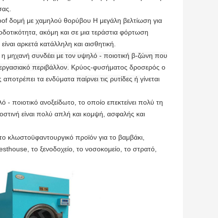
σας.
of δομή με χαμηλού θορύβου Η μεγάλη βελτίωση για
οδοτικότητα, ακόμη και σε μια τεράστια φόρτωση
είναι αρκετά κατάλληλη και αισθητική.
 η μηχανή
συνδέει με τον υψηλό - ποιοτική β-ζώνη που
 εργασιακό περιβάλλον.
Κρύος-φυσήματος δροσερός ο
ς αποτρέπει τα ενδύματα
παίρνει τις ρυτίδες ή
γίνεται
- ποιοτικό ανοξείδωτο, το οποίο επεκτείνει πολύ τη
στινή είναι πολύ απλή και κομψή, ασφαλής και
 το κλωστοϋφαντουργικό προϊόν για το βαμβάκι,
uesthouse, το ξενοδοχείο, το νοσοκομείο, το στρατό,