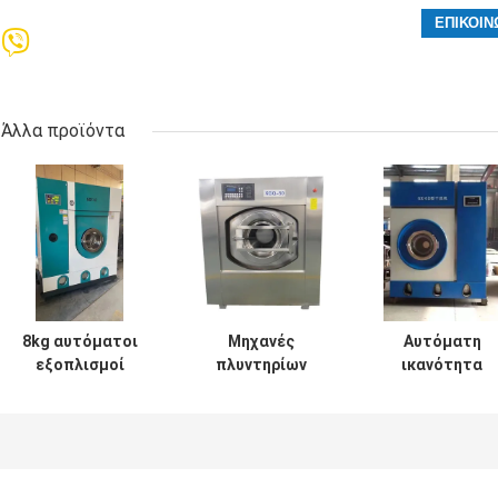
Άλλα προϊόντα
8kg αυτόματοι
Μηχανές
Αυτόματη
εξοπλισμοί
πλυντηρίων
ικανότητα
πλυντηρίων
ξενοδοχείων
πλύσης μηχανώ
Perchlorethylene
εξολκέων
10kg πλυντηρί
μηχανών στεγνού
πλυντηρίων
ξενοδοχείων
καθαρισμού
ενδυμάτων/
μηχανών στεγν
εξοπλισμός
καθαρισμού