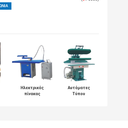
Ηλεκτρικός
Αυτόματες
πίνακας
Τύπου
ν
σιδερώματος
σιδερώματος
ων
ενδυμάτων με
μηχανών
τις μηχανές
ξενοδοχείων
ού
πλυντηρίων
μηχανές Τύπου
ξενοδοχείων
πλυντηρίων