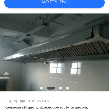
ΚΑΛΎΤΕΡΗ ΤΙΜΉ
VR
SITEMAP
PRIVACY
POLICY
Περιγραφή προϊόντων
Κουκούλα εξάτμισης εξοπλισμού τομέα εστιάσεως