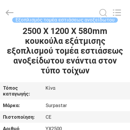
Guangzhou
IMO
Catering
equipments
limited.
Εξοπλισμός τομέα εστιάσεως ανοξείδωτου
All
Rights
Reserved.
2500 X 1200 X 580mm
ΣΠΊΤΙ
κουκούλα εξάτμισης
ΠΡΟΪΌΝΤΑ
εξοπλισμού τομέα εστιάσεως
ανοξείδωτου ενάντια στον
ΒΊΝΤΕΟ
τύπο τοίχων
ΠΕΡΊΠΟΥ
Τόπος
Κίνα
καταγωγής:
ΕΜΕΊΣ
Μάρκα:
Surpastar
ΓΎΡΟΣ
Πιστοποίηση:
CE
ΕΡΓΟΣΤΑΣΊΩΝ
Αριθμό
YX2500