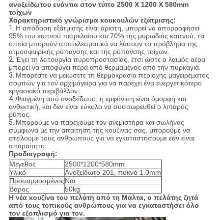
ανοξείδωτου ενάντια στον τύπο 2500 X 1200 X 580mm
τοίχων
Χαρακτηριστικό γνώρισμα κουκουλών εξάτμισης:
1.
Η απόδοση εξάτμισης είναι άριστη, μπορεί να απορροφήσει
95% του καπνού πετρελαίου και 70% της μυρωδιάς καπνού, τα
οποία μπορούν αποτελεσματικά να λύσουν το πρόβλημα της
ατμοσφαιρικής ρύπανσης και της ρύπανσης τοίχων.
2.
Έχει τη λειτουργία πυροπροστασίας, έτσι ώστε ο λαιμός αέρα
μπορεί να αποφύγει πέρα από θερμαμένος από την πυρκαγιά.
3.
Μπορέστε να μειώσετε τη θερμοκρασία περιοχής μαγειρέματος
σομπών για τον αρχιμάγειρα για να παρέχει ένα ευεργετικότερο
εργασιακό περιβάλλον.
4.
Φιαγμένη από ανοξείδωτο, η εμφάνιση είναι όμορφη και
ανθεκτική, και δεν είναι εύκολο να συσσωρευθεί ο λιπαρός
ρύπος.
5.
Μπορούμε να παρέχουμε τον ανεμιστήρα και σωλήνας
σύμφωνα με την απαίτηση της κουζίνας σας, μπορούμε να
στείλουμε τους ανθρώπους για να εγκαταστήσουμε εάν είναι
απαραίτητο
Προδιαγραφή:
Μέγεθος
2500*1200*580mm
Υλικό
Ανοξείδωτο 201, πυκνά 1.0mm
Προσαρμοσμένος
Ναι
Βάρος
50kg
Η νέα κουζίνα του πελάτη από τη Μάλτα, ο πελάτης ζητά
από τους τοπικούς ανθρώπους για να εγκαταστήσει όλο
τον εξοπλισμό για τον.