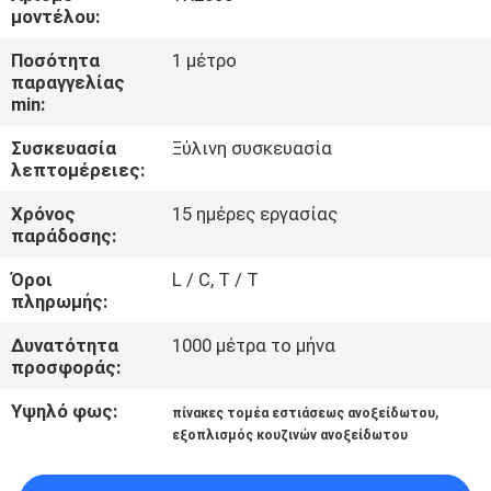
μοντέλου:
ΠΟΙΟΤΙΚΌΣ
Ποσότητα
1 μέτρο
ΈΛΕΓΧΟΣ
παραγγελίας
min:
Συσκευασία
Ξύλινη συσκευασία
ΜΑΣ
λεπτομέρειες:
ΕΛΆΤΕ
Χρόνος
15 ημέρες εργασίας
ΣΕ
παράδοσης:
ΕΠΑΦΉ
Όροι
L / C, T / T
ΜΕ
πληρωμής:
Δυνατότητα
1000 μέτρα το μήνα
προσφοράς:
ΕΙΔΉΣΕΙΣ
Υψηλό φως:
,
πίνακες τομέα εστιάσεως ανοξείδωτου
εξοπλισμός κουζινών ανοξείδωτου
ΠΕΡΙΠΤΏΣΕΙΣ