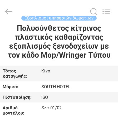
Guangzhou
IMO
Catering
equipments
limited.
Εξοπλισμοί υπηρεσιών δωματίων
All
Rights
Reserved.
Πολυσύνθετος κίτρινος
ΣΠΊΤΙ
πλαστικός καθαρίζοντας
ΠΡΟΪΌΝΤΑ
εξοπλισμός ξενοδοχείων με
τον κάδο Mop/Wringer Τύπου
ΒΊΝΤΕΟ
Τόπος
Κίνα
καταγωγής:
ΠΕΡΊΠΟΥ
ΕΜΕΊΣ
Μάρκα:
SOUTH HOTEL
Πιστοποίηση:
ISO
ΓΎΡΟΣ
Αριθμό
Szc-01/02
ΕΡΓΟΣΤΑΣΊΩΝ
μοντέλου: