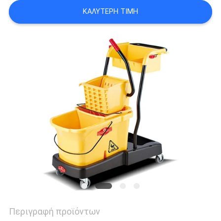
VR
ΚΑΛΎΤΕΡΗ ΤΙΜΉ
SITEMAP
PRIVACY
POLICY
Περιγραφή προϊόντων