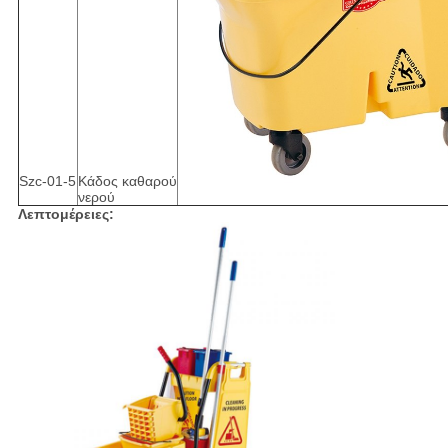
Szc-01-5
Κάδος καθαρού
νερού
Λεπτομέρειες: