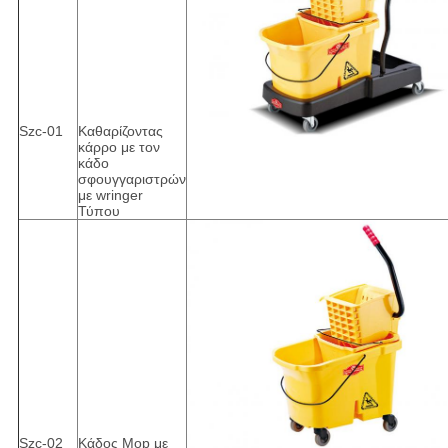
Szc-01
Καθαρίζοντας
κάρρο με τον
κάδο
σφουγγαριστρών
με wringer
Τύπου
Szc-02
Κάδος Mop με