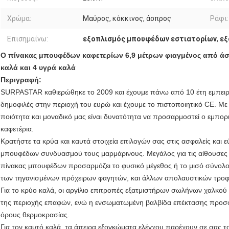
Χρώμα:
Μαύρος, κόκκινος, άσπρος
Ράφι:
Επισημαίνω:
εξοπλισμός μπουφέδων εστιατορίων
,
εξ
Ο πίνακας μπουφέδων καφετερίων 6,9 μέτρων φιαγμένος από άσπ
καλά και 4 υγρά καλά
Περιγραφή:
SURPASTAR καθιερώθηκε το 2009 και έχουμε πάνω από 10 έτη εμπειρί
δημοφιλές στην περιοχή του ευρώ και έχουμε το πιστοποιητικό CE. Με
ποιότητα και μοναδικό μας είναι δυνατότητα να προσαρμοστεί ο εμπο
καφετέρια.
Κρατήστε τα κρύα και καυτά στοιχεία επιλογών σας στις ασφαλείς και 
μπουφέδων συνδυασμού τους μαρμάρινους. Μεγάλος για τις αίθουσες 
πίνακας μπουφέδων προσαρμόζει το φυσικό μέγεθος ή το μισό σύνολο
των τηγανισμένων πρόχειρων φαγητών, και άλλων απολαυστικών τροφ
Για το κρύο καλά, οι αργίλιο επιτροπές εξατμιστήρων σωλήνων χαλκού
της περιοχής επαφών, ενώ η ενσωματωμένη βαλβίδα επέκτασης προσφέ
όρους θερμοκρασίας.
Για τον καυτό καλά, τα άπειρα εξογκώματα ελέγχου παρέχουν σε σας τ