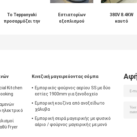
Το Teppanyaki
Εστιατορίων
380V 8.4KW
προσαρμόζει την
εξοπλισμού
καυτό
εμπορική
μπουφέδων
μπουφέδων
επιφάνεια
σταθμών
καυτό πιάτο
πιάτων σιδήρου
κατάλληλος
ανοξείδωτου
σχαρών
σκαρών μπουφές
ταψακιών
Teppanyaki
επίδειξης
Teppanyaki
ορθογωνίων LPG
πιάτων καυτός
εξοπλισμού
εξοπλισμού
ηλεκτρικό
μπουφέδων
Αφή
ινών
Κινεζική μαγειρεύοντας σόμπα
ial Kitchen
Εμπορικός φούρνος αερίου SS με δύο
Cooking
εστίες 1900mm για ξενοδοχείο
Εμπορική κουζίνα από ανοξείδωτο
ξαμενών
χάλυβα
ο ηλεκτρικό
φιμα
Εμπορική σειρά μαγειρικής με φυσικό
πλισμοί
αέριο / φούρνος μαγειρικής με μονό
αθύ Fryer
καυστήρα για εξοπλισμό κουζίνας