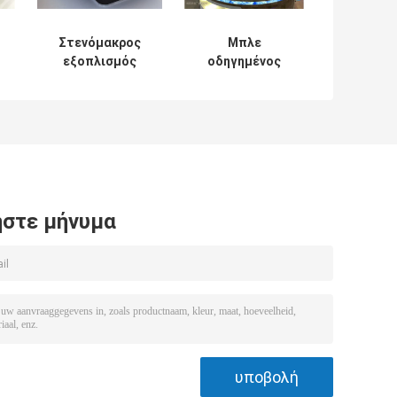
Στενόμακρος
Μπλε
εξοπλισμός
οδηγημένος
μπουφέδων
επίδειξης
μορφής
εστιατορίων
εμπορικός/
εξυπηρετώντας
εμπορικά
πίνακας
τρόφιμα
μπουφέδων
μπουφέδων bain
μπουφέδων
marie
αντίθετος/
εμπορικός
στε μήνυμα