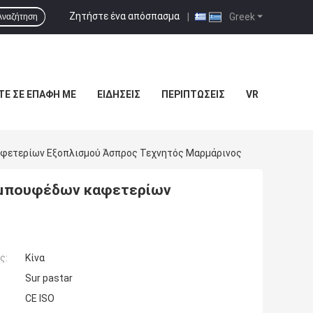
Ζητήστε ένα απόσπασμα
|
Greek
Αναζήτηση
ΤΕ ΣΕ ΕΠΑΦΉ ΜΕ
ΕΙΔΉΣΕΙΣ
ΠΕΡΙΠΤΏΣΕΙΣ
VR
φετερίων Εξοπλισμού Άσπρος Τεχνητός Μαρμάρινος
 μπουφέδων καφετερίων
ς:
Κίνα
Sur pastar
CE ISO