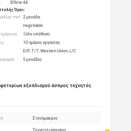
:
Bfbrw-66
τολής Όροι:
ελίας min:
2 μονάδα
negotiable
ομέρειες:
Ξύλο υπόθεση
ης:
10 ημέρες εργασίας
D/P, T/T, Western Union, L/C
σφοράς:
5 μονάδες
αφετερίων εξοπλισμού άσπρος τεχνητός
ή:
Στενόμακρος
:
Τεχνητό μάρμαρο