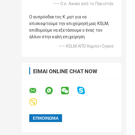
—— Ο κ. Awais από το Πακιστάν
Ο ευπρόσδεκτος Κ. ματ για να
επισκεφτούμε την επιχείρησή μας KSLM,
επιθυμούμε να εξετάσουμε ο ένας τον
άλλον στην καλή επιχείρηση
—— KSLM ΑΠΌ Καμποτζηανό
ΕΊΜΑΙ ONLINE CHAT NOW