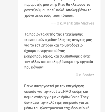
παραμονής μου στην Κίνα θα κλείσουν το
ραντεβού μου πολύ καλά. Απολαμβάνω το
χρόνο με αυτούς τους τύπους.
—— Ο κ. Manik από Madives
Τα προϊόντα αυτής της επιχείρησης
ικανοποιούν σχεδόν όλες τις ανάγκες μας
για το εστιατόριο και το ξενοδοχείο,
έχουμε συνεργαστεί ένας
μακροπρόθεσμος, και συμπαθούμε ο ένας
τον άλλον και απολαμβάνουμε την εργασία
που κάνουν!
—— Ο κ. Shafaz
Για να συνεργαστεί με την επιχείρηση
σκευών για την κουζίνα ΗΜΟ, ακόμη και
καμία ανάγκη για με να έρθω China.They
δεν κάνει την καλύτερη υπηρεσία για με
μέσω του ηλεκτρονικού ταχυδρομείου ή