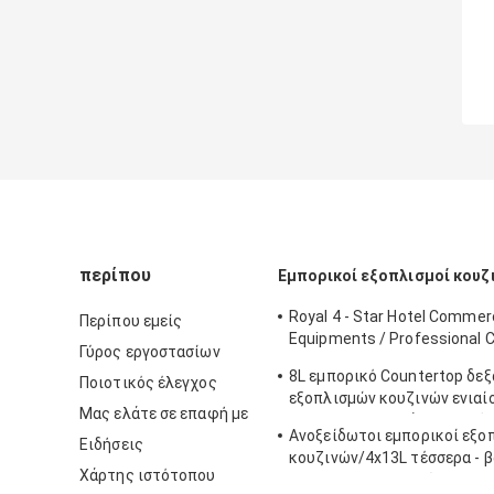
περίπου
Εμπορικοί εξοπλισμοί κουζ
Royal 4 - Star Hotel Commerc
Περίπου εμείς
Equipments / Professional 
Γύρος εργοστασίων
Equipment
8L εμπορικό Countertop δε
Ποιοτικός έλεγχος
εξοπλισμών κουζινών ενιαί
Μας ελάτε σε επαφή με
Fryer για τα βαθιά Fryer τρό
Ανοξείδωτοι εμπορικοί εξο
Ειδήσεις
κουζινών/4x13L τέσσερα - β
Χάρτης ιστότοπου
Cylider με το γραφείο