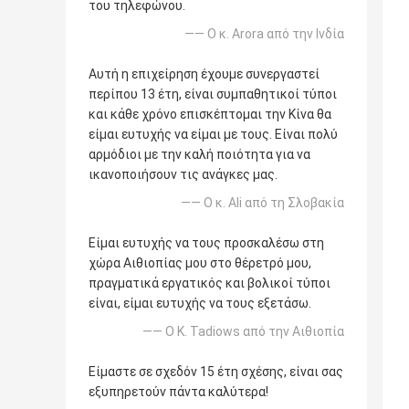
του τηλεφώνου.
—— Ο κ. Arora από την Ινδία
Αυτή η επιχείρηση έχουμε συνεργαστεί
περίπου 13 έτη, είναι συμπαθητικοί τύποι
και κάθε χρόνο επισκέπτομαι την Κίνα θα
είμαι ευτυχής να είμαι με τους. Είναι πολύ
αρμόδιοι με την καλή ποιότητα για να
ικανοποιήσουν τις ανάγκες μας.
—— Ο κ. Ali από τη Σλοβακία
Είμαι ευτυχής να τους προσκαλέσω στη
χώρα Αιθιοπίας μου στο θέρετρό μου,
πραγματικά εργατικός και βολικοί τύποι
είναι, είμαι ευτυχής να τους εξετάσω.
—— Ο Κ. Tadiows από την Αιθιοπία
Είμαστε σε σχεδόν 15 έτη σχέσης, είναι σας
εξυπηρετούν πάντα καλύτερα!