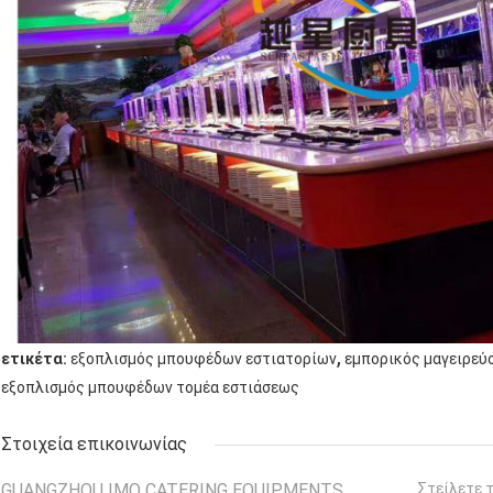
,
ετικέτα:
εξοπλισμός μπουφέδων εστιατορίων
εμπορικός μαγειρεύ
εξοπλισμός μπουφέδων τομέα εστιάσεως
Στοιχεία επικοινωνίας
GUANGZHOU IMO CATERING EQUIPMENTS
Στείλετε 