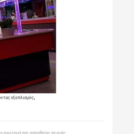
,
οντας εξοπλισμός
το ερώτημά σας απευθείας σε εμάς