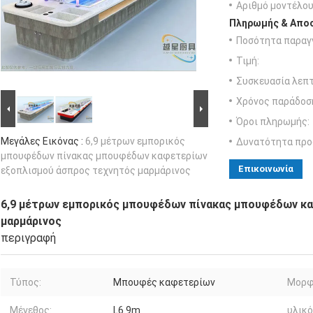
Αριθμό μοντέλου
Πληρωμής & Αποσ
Ποσότητα παραγγ
Τιμή:
Συσκευασία λεπτ
Χρόνος παράδοσ
Όροι πληρωμής:
Μεγάλες Εικόνας :
6,9 μέτρων εμπορικός
Δυνατότητα προ
μπουφέδων πίνακας μπουφέδων καφετερίων
Επικοινωνία
εξοπλισμού άσπρος τεχνητός μαρμάρινος
6,9 μέτρων εμπορικός μπουφέδων πίνακας μπουφέδων κ
μαρμάρινος
περιγραφή
Τύπος:
Μπουφές καφετερίων
Μορφ
Μέγεθος:
L6.9m
υλικό