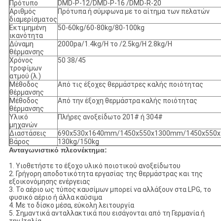
Πρότυπο
DMD-Ρ-12/DMD-Ρ-16 /DMD-R-20
Αριθμός
Πρότυπα ή σύμφωνα με το αίτημα των πελατών
διαμερίσματος
Εκτιμημένη
50-60kg/60-80kg/80-100kg
ικανότητα
Δύναμη
2000pa/1.4kg/H το /2.5kg/H 2.8kg/H
θέρμανσης
Χρόνος
50 38/45
τροφίμων
ατμού (λ.)
Μέθοδος
Από τις έξοχες θερμάστρες καλής ποιότητας
θέρμανσης
Μέθοδος
Από την έξοχη θερμάστρα καλής ποιότητας
θέρμανσης
Υλικό
Πλήρες ανοξείδωτο 201# ή 304#
μηχανών
Διαστάσεις
690x530x1640mm/1450x550x1300mm/1450x550
Βάρος
130kg/150kg
Ανταγωνιστικό πλεονέκτημα:
1. Υιοθετήστε το έξοχο υλικό ποιοτικού ανοξείδωτου
2.
Γρήγορη αποδοτικότητα εργασίας της θερμάστρας και της
εξοικονόμησης ενέργειας
3.
Το αέριο ως τύπος καυσίμων μπορεί να αλλάξουν στα LPG, το
φυσικό αέριο ή άλλα καύσιμα
4.
Με το δίσκο μέσα, εύκολη λειτουργία
5.
Σημαντικά ανταλλακτικά που εισάγονται από τη Γερμανία ή