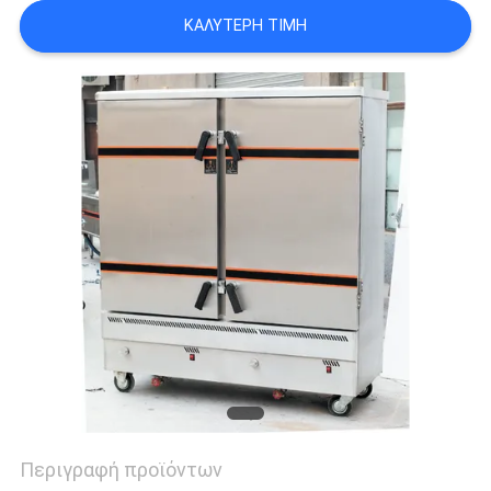
VR
ΚΑΛΎΤΕΡΗ ΤΙΜΉ
SITEMAP
PRIVACY
POLICY
Περιγραφή προϊόντων