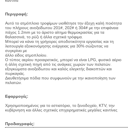
καντίνα
Περιγραφή:
Αυτό το ατμόπλοιο τροφίμων υιοθέτησε την έξοχη καλή ποιότητα
του πλήρους ανοξείδωτου 201#, 202# ή 304# με την επιφάνεια
πάχος 1.2mm με το άριστο αίτημα θερμοκρασίας για τα
θαλασσινά, το ρύζι ή άλλα σχετικά τρόφιμα.
Μπορεί να κάνει τη γρήγορες αποδοτικότητα εργασίας και τη
λειτουργία εξοικονόμησης ενέργειας για 30% σώζοντας να
συγκρίνει με
άλλο είδος ατμοπλοίου.
Ο τύπος αερίου προαιρετικός, μπορεί να είναι LPG, φυσικό αέριο
ή άλλη σχετική πηγή από τις ανάγκες χωρών των πελατών.
εξογκώματα ανοξείδωτου και καλός ελεγκτής διακοπτών και
πυρκαγιάς.
Διευθετήσιμα πόδια που συμφωνούν με την ικανοποίηση των
πελατών
.
Εφαρμογές:
Χρησιμοποιημένος για το εστιατόριο, το ξενοδοχείο, KTV, την
κυβέρνηση και άλλες σχετικές επιχειρηματικές μεγάλες καντίνες
Προδιαγραφές: