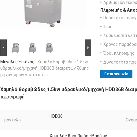
Αριθμό μοντέλου
Πληρωμής & Αποσ
Ποσότητα παραγγ
Τιμή:
Συσκευασία λεπτ
Χρόνος παράδοσ
Όροι πληρωμής:
Μεγάλες Εικόνας :
Χαμηλό θορυβώδες 1.5kw
Δυνατότητα προ
υδραυλικό/μηχανή HDD36B διαιρετών ζύμης
Επικοινωνία
μηχανισμών για το σπίτι
Χαμηλό θορυβώδες 1.5kw υδραυλικό/μηχανή HDD36B διαιρ
περιγραφή
HDD36
μοντέλο:
Όνομα
Χαμηλός θορυβώδης|Βαρέων