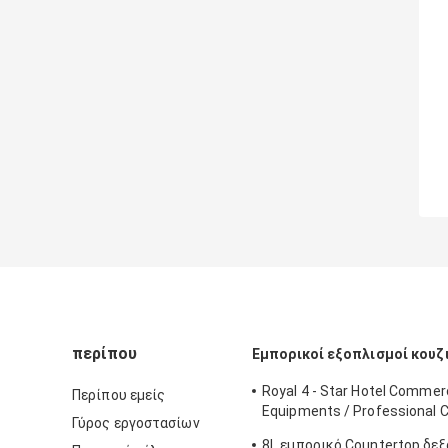
περίπου
Εμπορικοί εξοπλισμοί κουζ
Royal 4 - Star Hotel Commerc
Περίπου εμείς
Equipments / Professional 
Γύρος εργοστασίων
Equipment
8L εμπορικό Countertop δε