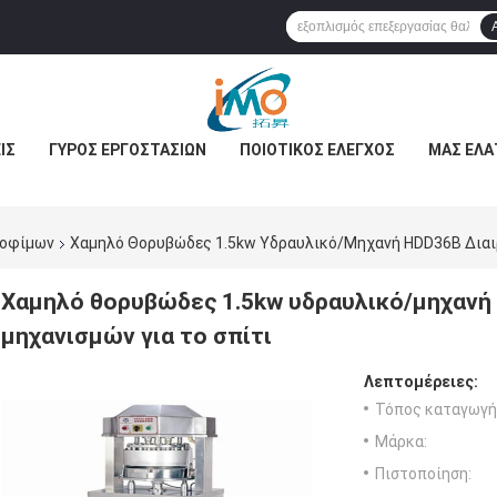
ΊΣ
ΓΎΡΟΣ ΕΡΓΟΣΤΑΣΊΩΝ
ΠΟΙΟΤΙΚΌΣ ΈΛΕΓΧΟΣ
ΜΑΣ ΕΛΆ
ροφίμων
Χαμηλό Θορυβώδες 1.5kw Υδραυλικό/μηχανή HDD36B Διαιρ
Χαμηλό θορυβώδες 1.5kw υδραυλικό/μηχανή
μηχανισμών για το σπίτι
Λεπτομέρειες:
Τόπος καταγωγή
Μάρκα:
Πιστοποίηση: