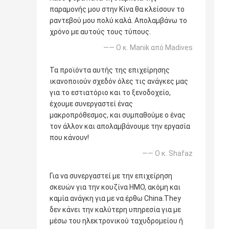
παραμονής μου στην Κίνα θα κλείσουν το
ραντεβού μου πολύ καλά. Απολαμβάνω το
χρόνο με αυτούς τους τύπους.
—— Ο κ. Manik από Madives
Τα προϊόντα αυτής της επιχείρησης
ικανοποιούν σχεδόν όλες τις ανάγκες μας
για το εστιατόριο και το ξενοδοχείο,
έχουμε συνεργαστεί ένας
μακροπρόθεσμος, και συμπαθούμε ο ένας
τον άλλον και απολαμβάνουμε την εργασία
που κάνουν!
—— Ο κ. Shafaz
Για να συνεργαστεί με την επιχείρηση
σκευών για την κουζίνα ΗΜΟ, ακόμη και
καμία ανάγκη για με να έρθω China.They
δεν κάνει την καλύτερη υπηρεσία για με
μέσω του ηλεκτρονικού ταχυδρομείου ή