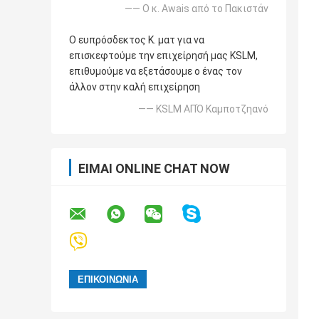
—— Ο κ. Awais από το Πακιστάν
Ο ευπρόσδεκτος Κ. ματ για να
επισκεφτούμε την επιχείρησή μας KSLM,
επιθυμούμε να εξετάσουμε ο ένας τον
άλλον στην καλή επιχείρηση
—— KSLM ΑΠΌ Καμποτζηανό
ΕΊΜΑΙ ONLINE CHAT NOW