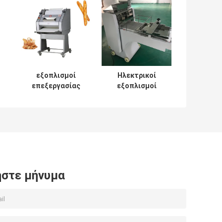
εξοπλισμοί
Ηλεκτρικοί
επεξεργασίας
εξοπλισμοί
τροφίμων 220v
επεξεργασίας
380v, γαλλική
τροφίμων,
Moulder Baguette
περιστροφικός
ψωμιού μηχανή
Moulder ζύμης
ης
αρτοποιείων
ψωμιού
φρυγανιάς που
διαμορφώνουν
στε μήνυμα
τη μηχανή