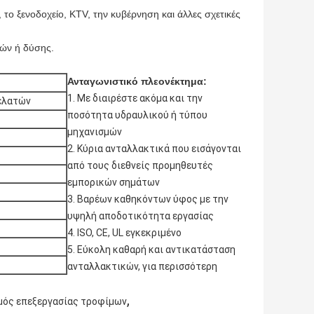
 το ξενοδοχείο, KTV, την κυβέρνηση και άλλες σχετικές
νών ή δύσης.
Ανταγωνιστικό πλεονέκτημα:
1.
Με διαιρέστε ακόμα και την
ελατών
ποσότητα υδραυλικού ή τύπου
μηχανισμών
2.
Κύρια ανταλλακτικά που εισάγονται
από τους διεθνείς προμηθευτές
εμπορικών σημάτων
3.
Βαρέων καθηκόντων ύφος με την
υψηλή αποδοτικότητα εργασίας
4.
ISO, CE, UL εγκεκριμένο
5.
Εύκολη καθαρή και αντικατάσταση
ανταλλακτικών, για περισσότερη
,
μός επεξεργασίας τροφίμων