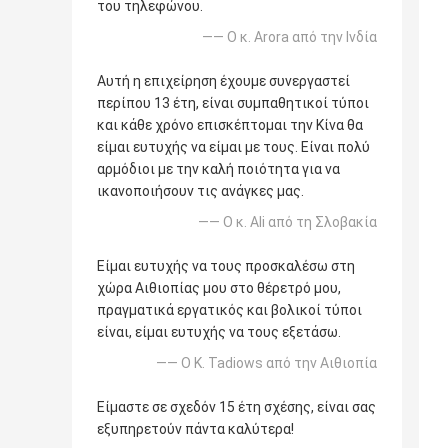
του τηλεφώνου.
—— Ο κ. Arora από την Ινδία
Αυτή η επιχείρηση έχουμε συνεργαστεί
περίπου 13 έτη, είναι συμπαθητικοί τύποι
και κάθε χρόνο επισκέπτομαι την Κίνα θα
είμαι ευτυχής να είμαι με τους. Είναι πολύ
αρμόδιοι με την καλή ποιότητα για να
ικανοποιήσουν τις ανάγκες μας.
—— Ο κ. Ali από τη Σλοβακία
Είμαι ευτυχής να τους προσκαλέσω στη
χώρα Αιθιοπίας μου στο θέρετρό μου,
πραγματικά εργατικός και βολικοί τύποι
είναι, είμαι ευτυχής να τους εξετάσω.
—— Ο Κ. Tadiows από την Αιθιοπία
Είμαστε σε σχεδόν 15 έτη σχέσης, είναι σας
εξυπηρετούν πάντα καλύτερα!