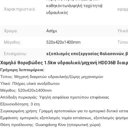
καθηκόντων|υψηλή ταχύτητα|
Χαρακτηριστικά:
εφαρ
υδραυλικός
Χρώμα:
Ασήμι
Υλικό
Μέγεθος:
520x420x1400mm
Τύπο
Επισημαίνω:
εξοπλισμός επεξεργασίας θαλασσινών
,
β
Χαμηλό θορυβώδες 1.5kw υδραυλικό/μηχανή HDD36B διαιρ
Γρήγορη λεπτομέρεια:
Τύπος: Μηχανή διαιρετών υδραυλικής/ζύμης μηχανισμών
Υλικό: Πλήρες υλικό ανοξείδωτου
Μέγεθος: 520x420x1400mm
Απόδειξη πυρκαγιάς: Υψηλή ασφάλεια προτύπου επιφάνειας
Εξουσιοδότηση: 3 έτη
Συγκεκριμένη χρήση: Γραμμή αρτοποιείων για το εμπορικό δυτικό εστια
Εμφάνιση: εμπορικός εξοπλισμός τομέα εστιάσεως, εξοπλισμός ψησίμ
Θέση προέλευσης: Guangdong Κίνα (ηπειρωτική χώρα)