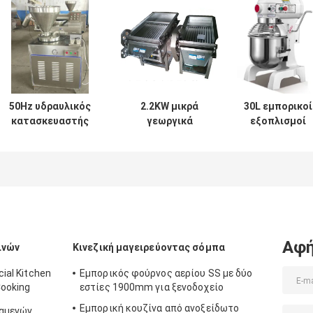
50Hz υδραυλικός
2.2KW μικρά
30L εμπορικοί
κατασκευαστής
γεωργικά
εξοπλισμοί
λουκάνικων
μηχανήματα/Sheller
επεξεργασίας
Stuffer
Edamame
τροφίμων
ανοξείδωτου
εσωτερικό μπιζέλι
υψηλής
μηχανημάτων
- πράσινο αλώνισμα
ταχύτητας
επεξεργασίας
επεξεργασίας
1100w/αναμίκτ
τροφίμων
φασολιών
τροφίμων
αποφλοίωσης -
ανοξείδωτου
μηχανή
Αφή
ινών
Κινεζική μαγειρεύοντας σόμπα
ial Kitchen
Εμπορικός φούρνος αερίου SS με δύο
Cooking
εστίες 1900mm για ξενοδοχείο
Εμπορική κουζίνα από ανοξείδωτο
ξαμενών