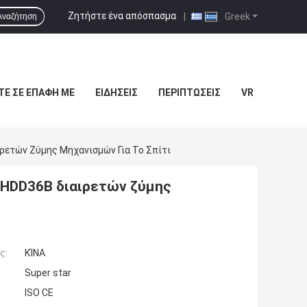
Ζητήστε ένα απόσπασμα
|
Greek
Αναζήτηση
ΤΕ ΣΕ ΕΠΑΦΉ ΜΕ
ΕΙΔΉΣΕΙΣ
ΠΕΡΙΠΤΏΣΕΙΣ
VR
ετών Ζύμης Μηχανισμών Για Το Σπίτι
 HDD36B διαιρετών ζύμης
ς:
ΚΊΝΑ
Super star
ISO CE