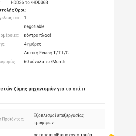
:
HDD36 το /HDD36B
τολής Όροι:
ελίας min:
1
negotiable
ομέρειες:
κόντρα πλακέ
ης:
4 ημέρες
Δυτική Ένωση T/T L/C
σφοράς:
60 σύνολα το /Month
ετών ζύμης μηχανισμών για το σπίτι
Εξοπλισμοί επεξεργασίας
 Προϊόντος:
τροφίμων
αρτοποιείο|βιομηχανία τομέα