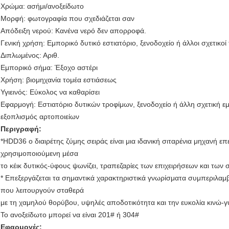
Χρώμα: ασήμι/ανοξείδωτο
Μορφή: φωτογραφία που σχεδιάζεται σαν
Απόδειξη νερού: Κανένα νερό δεν απορροφά.
Γενική χρήση: Εμπορικό δυτικό εστιατόριο, ξενοδοχείο ή άλλοι σχετικ
Διπλωμένος: Αριθ.
Εμπορικό σήμα: Έξοχο αστέρι
Χρήση: βιομηχανία τομέα εστιάσεως
Υγιεινός: Εύκολος να καθαρίσει
Εφαρμογή: Εστιατόριο δυτικών τροφίμων, ξενοδοχείο ή άλλη σχετική εμ
εξοπλισμός αρτοποιείων
Περιγραφή:
*HDD36 ο διαιρέτης ζύμης σειράς είναι μια ιδανική σιταρένια μηχανή ε
χρησιμοποιούμενη μέσα
το κέικ δυτικός-ύφους ψωνίζει, τραπεζαρίες των επιχειρήσεων και των 
* Επεξεργάζεται τα σημαντικά χαρακτηριστικά γνωρίσματα συμπεριλα
που λειτουργούν σταθερά
με τη χαμηλού θορύβου, υψηλές αποδοτικότητα και την ευκολία κινώ-
Το ανοξείδωτο μπορεί να είναι 201# ή 304#
Εφαρμογές: