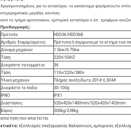
Χρησιμοποιημένος για το εστιατόριο, το κατάστημα ψησίματος/το σπίτι,
επιχειρηματικές μεγάλες καντίνες
από το τμήμα αρτοποιείων, εμπορικό εστιατόριο κ.λπ. τροφίμων κουζι
Προδιαγραφές:
Πρότυπο
HDD36/HDD36B
Αριθμός διαμερίσματος
Πρότυπα ή σύμφωνα με το αίτημα των π
Δύναμη μηχανών
1.5kw/0.75kw
Τάση
220V/50HZ
Διαιρέστε τα κομμάτια
36
Τάση
110v/220v/380v
Υλικό μηχανών
Πλήρες ανοξείδωτο 201# ή 304#
Διαιρέστε το πεδίο
30-100g
IPNO
IPX1
Διαστάσεις
520x420x1400mm/520x420x1420mm
Βάρος
200kg/238kg
απαίτηση που απαιτείται.
,
ετικέτα:
εξοπλισμός επεξεργασίας θαλασσινών
εμπορικός εξοπλισ