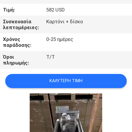
Τιμή:
582 USD
ΠΟΙΟΤΙΚΌΣ
ΈΛΕΓΧΟΣ
Συσκευασία
Καρτόνι + δίσκο
λεπτομέρειες:
Χρόνος
0-25 ημέρες
ΜΑΣ
παράδοσης:
ΕΛΆΤΕ
Όροι
Τ/Τ
ΣΕ
πληρωμής:
ΕΠΑΦΉ
ΜΕ
ΚΑΛΎΤΕΡΗ ΤΙΜΉ
ΕΙΔΉΣΕΙΣ
ΠΕΡΙΠΤΏΣΕΙΣ