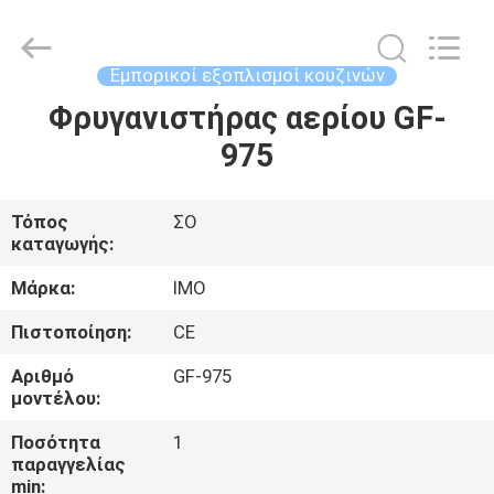
Guangzhou
IMO
Catering
equipments
limited.
Εμπορικοί εξοπλισμοί κουζινών
All
Rights
Reserved.
Φρυγανιστήρας αερίου GF-
ΣΠΊΤΙ
975
ΠΡΟΪΌΝΤΑ
Τόπος
ΣΟ
καταγωγής:
ΒΊΝΤΕΟ
Μάρκα:
IMO
ΠΕΡΊΠΟΥ
Πιστοποίηση:
CE
ΕΜΕΊΣ
Αριθμό
GF-975
μοντέλου:
ΓΎΡΟΣ
Ποσότητα
1
παραγγελίας
ΕΡΓΟΣΤΑΣΊΩΝ
min: