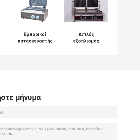
Εμπορικοί
Διπλός
κατασκευαστής
εξοπλισμός
V,
βαφλών
110V/220V
σάντουιτς/
φραγμών
μηχανή 220V
πρόχειρων
ν
1550W Τύπου
φαγητών
σάντουιτς
ταψακιών
σάντουιτς
κεφαλιών
ηλεκτρικός
στε μήνυμα