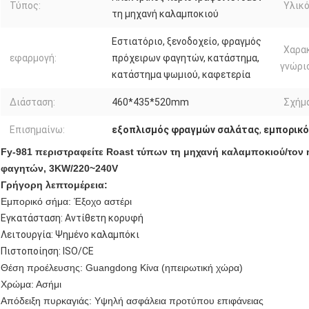
Τύπος:
Υλικό
τη μηχανή καλαμποκιού
Εστιατόριο, ξενοδοχείο, φραγμός
Χαρα
εφαρμογή:
πρόχειρων φαγητών, κατάστημα,
γνώρι
κατάστημα ψωμιού, καφετερία
Διάσταση:
460*435*520mm
Σχήμα
Επισημαίνω:
εξοπλισμός φραγμών σαλάτας
,
εμπορικό
Fy-981 περιστραφείτε Roast τύπων τη μηχανή καλαμποκιού/τον
φαγητών, 3KW/220~240V
Γρήγορη λεπτομέρεια:
Εμπορικό σήμα: Έξοχο αστέρι
Εγκατάσταση: Αντίθετη κορυφή
Λειτουργία: Ψημένο καλαμπόκι
Πιστοποίηση: ISO/CE
Θέση προέλευσης: Guangdong Κίνα (ηπειρωτική χώρα)
Χρώμα: Ασήμι
Απόδειξη πυρκαγιάς: Υψηλή ασφάλεια προτύπου επιφάνειας