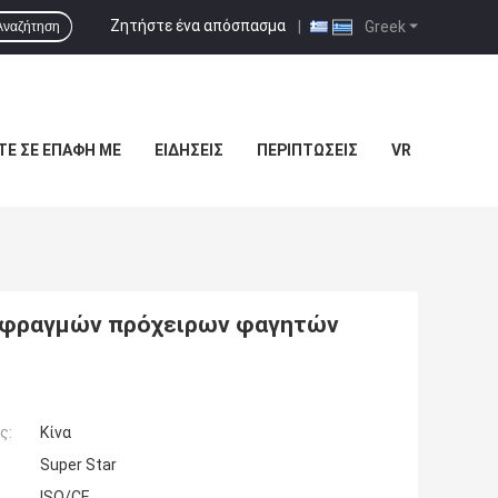
Ζητήστε ένα απόσπασμα
|
Greek
Αναζήτηση
ΤΕ ΣΕ ΕΠΑΦΉ ΜΕ
ΕΙΔΉΣΕΙΣ
ΠΕΡΙΠΤΏΣΕΙΣ
VR
ό φραγμών πρόχειρων φαγητών
ς:
Κίνα
Super Star
ISO/CE