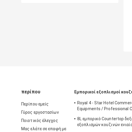
περίπου
Εμπορικοί εξοπλισμοί κουζ
Royal 4 - Star Hotel Commerc
Περίπου εμείς
Equipments / Professional 
Γύρος εργοστασίων
Equipment
8L εμπορικό Countertop δε
Ποιοτικός έλεγχος
εξοπλισμών κουζινών ενιαί
Μας ελάτε σε επαφή με
Fryer για τα βαθιά Fryer τρό