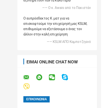
εξυπηρετούν πάντα καλύτερα!
—— Ο κ. Awais από το Πακιστάν
Ο ευπρόσδεκτος Κ. ματ για να
επισκεφτούμε την επιχείρησή μας KSLM,
επιθυμούμε να εξετάσουμε ο ένας τον
άλλον στην καλή επιχείρηση
—— KSLM ΑΠΌ Καμποτζηανό
ΕΊΜΑΙ ONLINE CHAT NOW