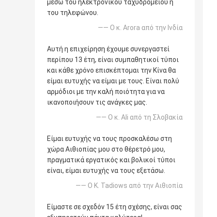
μέσω του ηλεκτρονικού ταχυδρομείου ή
του τηλεφώνου.
—— Ο κ. Arora από την Ινδία
Αυτή η επιχείρηση έχουμε συνεργαστεί
περίπου 13 έτη, είναι συμπαθητικοί τύποι
και κάθε χρόνο επισκέπτομαι την Κίνα θα
είμαι ευτυχής να είμαι με τους. Είναι πολύ
αρμόδιοι με την καλή ποιότητα για να
ικανοποιήσουν τις ανάγκες μας.
—— Ο κ. Ali από τη Σλοβακία
Είμαι ευτυχής να τους προσκαλέσω στη
χώρα Αιθιοπίας μου στο θέρετρό μου,
πραγματικά εργατικός και βολικοί τύποι
είναι, είμαι ευτυχής να τους εξετάσω.
—— Ο Κ. Tadiows από την Αιθιοπία
Είμαστε σε σχεδόν 15 έτη σχέσης, είναι σας