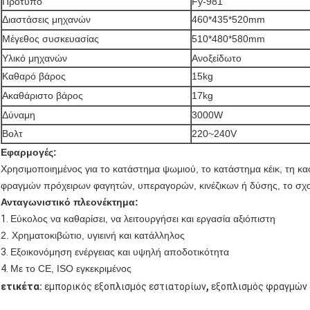
Πρότυπο
Fy-981
Διαστάσεις μηχανών
460*435*520mm
Μέγεθος συσκευασίας
510*480*580mm
Υλικό μηχανών
Ανοξείδωτο
Καθαρό βάρος
15kg
Ακαθάριστο βάρος
17kg
Δύναμη
3000W
Βολτ
220~240V
Εφαρμογές:
Χρησιμοποιημένος για το κατάστημα ψωμιού, το κατάστημα κέικ, τη κα
φραγμών πρόχειρων φαγητών, υπεραγορών, κινέζικων ή δύσης, το σχολ
Ανταγωνιστικό πλεονέκτημα:
1.
Εύκολος να καθαρίσει, να λειτουργήσει και εργασία αξιόπιστη
2. Χρηματοκιβώτιο, υγιεινή και κατάλληλος
3.
Εξοικονόμηση ενέργειας και υψηλή αποδοτικότητα
4.
Με το CE, ISO εγκεκριμένος
,
ετικέτα:
εμπορικός εξοπλισμός εστιατορίων
εξοπλισμός φραγμών