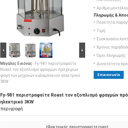
Αριθμό μοντέλου
Πληρωμής & Αποσ
Ποσότητα παραγγ
Τιμή:
Συσκευασία λεπτ
Χρόνος παράδοσ
Όροι πληρωμής:
Μεγάλες Εικόνας :
Fy-981 περιστραφείτε
Δυνατότητα προ
Roast τον εξοπλισμό φραγμών πρόχειρων
Επικοινωνία
φαγητών μηχανών καλαμποκιού ηλεκτρικό
3KW
Fy-981 περιστραφείτε Roast τον εξοπλισμό φραγμών πρ
ηλεκτρικό 3KW
περιγραφή
Ηλεκτρικός περιστραφείτε roast