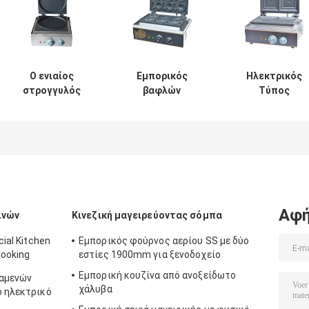
Ο ενιαίος
Εμπορικός
Ηλεκτρικός
στρογγυλός
βαφλών
Τύπος
doughnut κέικ
εξοπλισμός 220V
1550W/220~240
κατασκευαστής,
1550W φραγμών
εξοπλισμός
ηλεκτρικός Crepe
πρόχειρων
σάντουιτς
η βάφλα
φαγητών
κατασκευαστώ
κατασκευάζοντας
μηχανών κέικ
βαφλών
τη μηχανή να
ψαριών
σάντουιτς
τσιμπήσει τον
κατασκευαστών
ανοξείδωτου
εξοπλισμό
κορεατικός
φραγμών
Αφή
ινών
Κινεζική μαγειρεύοντας σόμπα
φραγμών
πρόχειρων
φαγητών
ial Kitchen
Εμπορικός φούρνος αερίου SS με δύο
Cooking
εστίες 1900mm για ξενοδοχείο
Εμπορική κουζίνα από ανοξείδωτο
ξαμενών
χάλυβα
ο ηλεκτρικό
φιμα