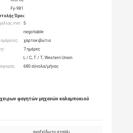
:
Fy-981
τολής Όροι:
ελίας min:
5
negotiable
ομέρειες:
χαρτοκιβώτιο
ης:
7 ημέρες
L / C, T / T, Western Union
σφοράς:
680 σύνολα/μήνας
όχειρων φαγητών μηχανών καλαμποκιού
ανοξείδωτο ατσάλι