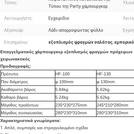
Τύπος:
Υλικό
Τύπου της Patty χάμπουργκερ
Λειτουργήστε:
Εγχειρίδιο
Λειτο
Αξεσουάρ:
Λάδι-απορροφώντας φύλλο
Εγγύη
Επισημαίνω:
εξοπλισμός φραγμών σαλάτας
,
εμπορικό
Επαγγελματικός χάμπουργκερ εξοπλισμός φραγμών πρόχειρων
χειρωνακτικός
Προδιαγραφές:
Πρότυπο
HF-100
HF-130
Παν διάμετρος
φ 100mm
φ 130mm
Ακαθάριστο βάρος
5.84kg
5.62kg
Καθαρό βάρος
5.24kg
5.62kg
Μέγεθος προϊόντων
235*230*275mm
245*210*280mm
Μέγεθος συσκευασίας
280*230*310mm
280*230*310mm
Χαρακτηριστικά γνωρίσματα:
1.
Απλό, συμπαγές και στρογγυλευμένο σχέδιο