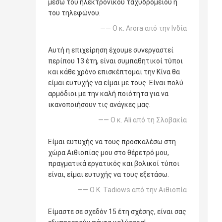
μέσω του ηλεκτρονικού ταχυδρομείου ή
του τηλεφώνου.
—— Ο κ. Arora από την Ινδία
Αυτή η επιχείρηση έχουμε συνεργαστεί
περίπου 13 έτη, είναι συμπαθητικοί τύποι
και κάθε χρόνο επισκέπτομαι την Κίνα θα
είμαι ευτυχής να είμαι με τους. Είναι πολύ
αρμόδιοι με την καλή ποιότητα για να
ικανοποιήσουν τις ανάγκες μας.
—— Ο κ. Ali από τη Σλοβακία
Είμαι ευτυχής να τους προσκαλέσω στη
χώρα Αιθιοπίας μου στο θέρετρό μου,
πραγματικά εργατικός και βολικοί τύποι
είναι, είμαι ευτυχής να τους εξετάσω.
—— Ο Κ. Tadiows από την Αιθιοπία
Είμαστε σε σχεδόν 15 έτη σχέσης, είναι σας