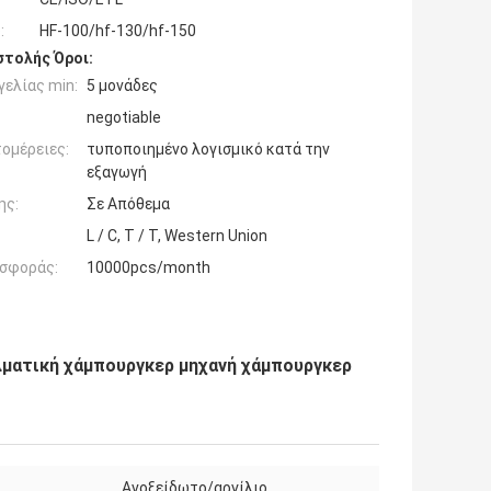
:
HF-100/hf-130/hf-150
τολής Όροι:
ελίας min:
5 μονάδες
negotiable
ομέρειες:
τυποποιημένο λογισμικό κατά την
εξαγωγή
ης:
Σε Απόθεμα
L / C, T / T, Western Union
σφοράς:
10000pcs/month
ματική χάμπουργκερ μηχανή χάμπουργκερ
Ανοξείδωτο/αργίλιο