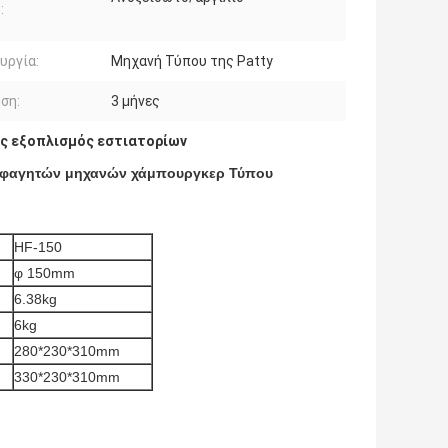
:
υργία:
Μηχανή Τύπου της Patty
ση:
3 μήνες
ς εξοπλισμός εστιατορίων
 φαγητών μηχανών χάμπουργκερ Τύπου
HF-150
φ 150mm
6.38kg
6kg
280*230*310mm
330*230*310mm