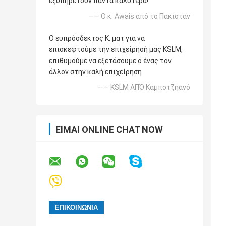
εξυπηρετούν πάντα καλύτερα!
—— Ο κ. Awais από το Πακιστάν
Ο ευπρόσδεκτος Κ. ματ για να
επισκεφτούμε την επιχείρησή μας KSLM,
επιθυμούμε να εξετάσουμε ο ένας τον
άλλον στην καλή επιχείρηση
—— KSLM ΑΠΌ Καμποτζηανό
ΕΊΜΑΙ ONLINE CHAT NOW