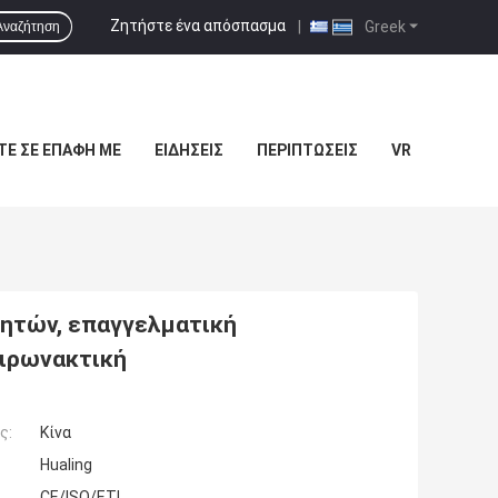
Ζητήστε ένα απόσπασμα
|
Greek
Αναζήτηση
ΤΕ ΣΕ ΕΠΑΦΉ ΜΕ
ΕΙΔΉΣΕΙΣ
ΠΕΡΙΠΤΏΣΕΙΣ
VR
ητών, επαγγελματική
ιρωνακτική
ς:
Κίνα
Hualing
CE/ISO/ETL