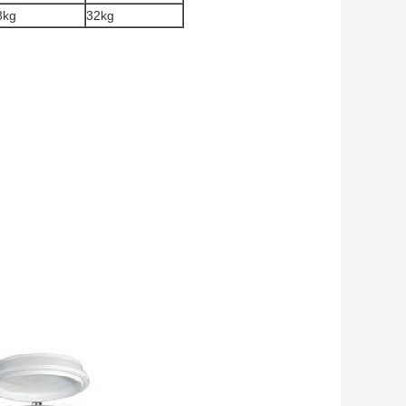
8kg
32kg