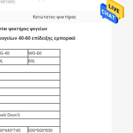
τάσταση:
Κατώτατος-ψυκτήρας
nter ψυκτήρας ψυγείων
γείων 40-60 επίδειξης εμπορικό
G-40
WG-60
0L
60L
υαλί Door/1
40*440*740
500*500*830