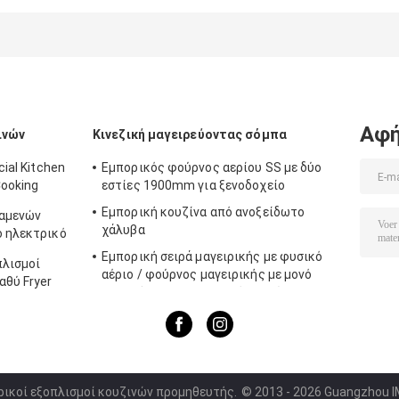
διπλή μηχανή
τηγανητών
εμπορικούς
ρόλων ύφους της
ψυκτήρα
Ταϊλάνδης
ψυγείων Χ 18L/
ψυκτήρων
μηχανή
τετραγωνικό παν
διανομέων
ποτών χυμού
Αφή
ινών
Κινεζική μαγειρεύοντας σόμπα
ial Kitchen
Εμπορικός φούρνος αερίου SS με δύο
Cooking
εστίες 1900mm για ξενοδοχείο
Εμπορική κουζίνα από ανοξείδωτο
ξαμενών
χάλυβα
ο ηλεκτρικό
φιμα
Εμπορική σειρά μαγειρικής με φυσικό
πλισμοί
αέριο / φούρνος μαγειρικής με μονό
αθύ Fryer
καυστήρα για εξοπλισμό κουζίνας
ρικοί εξοπλισμοί κουζινών προμηθευτής.
© 2013 - 2026 Guangzhou IM