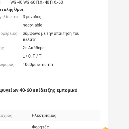
:
WG-40 WG-60 Π.Χ.-40 Π.Χ.-60
τολής Όροι:
ελίας min:
3 μονάδες
negotiable
ομέρειες:
σύμφωνα με την απαίτηση του
πελάτη
ης:
Σε Απόθεμα
L / C, T / T
σφοράς:
1000pcs/month
υγείων 40-60 επίδειξης εμπορικό
ισχύος:
Ηλεκτρισμός
Φορητός