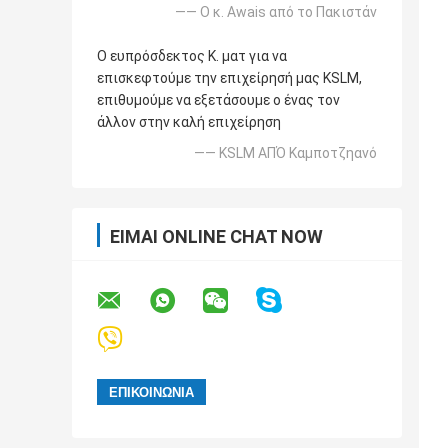
—— Ο κ. Awais από το Πακιστάν
Ο ευπρόσδεκτος Κ. ματ για να
επισκεφτούμε την επιχείρησή μας KSLM,
επιθυμούμε να εξετάσουμε ο ένας τον
άλλον στην καλή επιχείρηση
—— KSLM ΑΠΌ Καμποτζηανό
ΕΊΜΑΙ ONLINE CHAT NOW