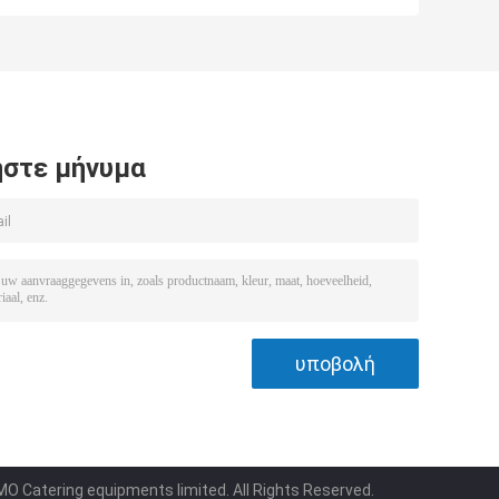
ψυκτήρα
πορτών γυαλιού
1500*450*600/300
τη
ψυγείων
ψυκτήρων
βιομηχανικό
στε μήνυμα
O Catering equipments limited. All Rights Reserved.