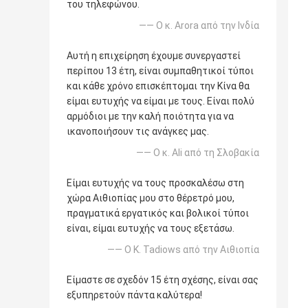
του τηλεφώνου.
—— Ο κ. Arora από την Ινδία
Αυτή η επιχείρηση έχουμε συνεργαστεί
περίπου 13 έτη, είναι συμπαθητικοί τύποι
και κάθε χρόνο επισκέπτομαι την Κίνα θα
είμαι ευτυχής να είμαι με τους. Είναι πολύ
αρμόδιοι με την καλή ποιότητα για να
ικανοποιήσουν τις ανάγκες μας.
—— Ο κ. Ali από τη Σλοβακία
Είμαι ευτυχής να τους προσκαλέσω στη
χώρα Αιθιοπίας μου στο θέρετρό μου,
πραγματικά εργατικός και βολικοί τύποι
είναι, είμαι ευτυχής να τους εξετάσω.
—— Ο Κ. Tadiows από την Αιθιοπία
Είμαστε σε σχεδόν 15 έτη σχέσης, είναι σας
εξυπηρετούν πάντα καλύτερα!