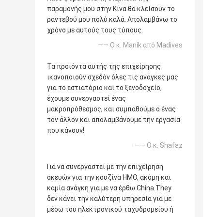
παραμονής μου στην Κίνα θα κλείσουν το
ραντεβού μου πολύ καλά. Απολαμβάνω το
χρόνο με αυτούς τους τύπους.
—— Ο κ. Manik από Madives
Τα προϊόντα αυτής της επιχείρησης
ικανοποιούν σχεδόν όλες τις ανάγκες μας
για το εστιατόριο και το ξενοδοχείο,
έχουμε συνεργαστεί ένας
μακροπρόθεσμος, και συμπαθούμε ο ένας
τον άλλον και απολαμβάνουμε την εργασία
που κάνουν!
—— Ο κ. Shafaz
Για να συνεργαστεί με την επιχείρηση
σκευών για την κουζίνα ΗΜΟ, ακόμη και
καμία ανάγκη για με να έρθω China.They
δεν κάνει την καλύτερη υπηρεσία για με
μέσω του ηλεκτρονικού ταχυδρομείου ή