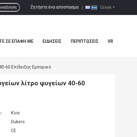
Ζητήστε ένα απόσπασμα
|
Greek
Αναζήτηση
ΤΕ ΣΕ ΕΠΑΦΉ ΜΕ
ΕΙΔΉΣΕΙΣ
ΠΕΡΙΠΤΏΣΕΙΣ
VR
0-60 Επίδειξης Εμπορικό
γείων λίτρο ψυγείων 40-60
ς:
Κίνα
Dukers
CE