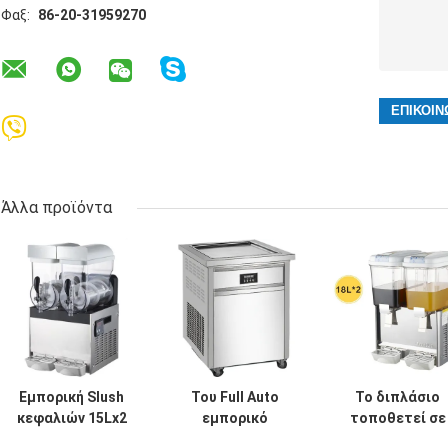
Φαξ:
86-20-31959270
Άλλα προϊόντα
Εμπορική Slush
Του Full Auto
Το διπλάσιο
κεφαλιών 15Lx2
εμπορικό
τοποθετεί σε
ανοξείδωτου
ψυγείων παγωτό
δεξαμενή 2 το