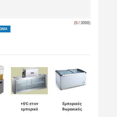
(
0
/ 3000)
+6℃ στον
Εμπορικός
εμπορικό
θωρακικός
ν
ψυγείων +2℃
ψυκτήρας