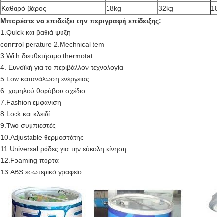
Καθαρό βάρος
18kg
32kg
1
Μπορέστε να επιδείξει την περιγραφή επίδειξης:
1.Quick και βαθιά ψύξη
conrtrol perature 2.Mechnical tem
3.With διευθετήσιμο thermotat
4. Ευνοϊκή για το περιβάλλον τεχνολογία
5.Low κατανάλωση ενέργειας
6. χαμηλού θορύβου σχέδιο
7.Fashion εμφάνιση
8.Lock και κλειδί
9.Two συμπιεστές
10.Adjustable θερμοστάτης
11.Universal ρόδες για την εύκολη κίνηση
12.Foaming πόρτα
13.ABS εσωτερικό γραφείο