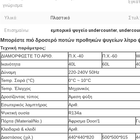
Εγκα
γνώρισμα:
Υλικό:
Πλαστικό
Στυλ:
Επισημαίνω:
εμπορικό ψυγείο undercounter
,
undercou
Μπορέστε πιό δροσερό ποτών προθηκών ψυγείων λίτρο ψυ
Τεχνική παράμετρος:
ΔΙΑΜΟΡΦΩΣΤΕ ΤΟ ΑΡΙΘ.
Π.Χ.-40
Π.Χ.-60
W
Ικανότητα
40L
60L
4
Δύναμη
220-240V 50Hz
Temp. Σειρά (°C)
0°C ~ 10°C
Temp. Έλεγχος
Μηχανικός
Δροσίζοντας τύπος
Άμεση ψύξη
Εσωτερικός λαμπτήρας
Αριθ.
Ψυκτική ουσία
R134a
Πόρτα (Material/No.)
Άφρισμα Door/1
Γ
Κλειδαριά & κλειδί
Αριθ.
Διαστάσεις (χιλ.)
440*440*820
500*500*915
4