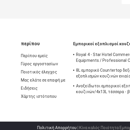
περίπου
Εμπορικοί εξοπλισμοί κουζ
Royal 4 - Star Hotel Commerc
Περίπου εμείς
Equipments / Professional 
Γύρος εργοστασίων
Equipment
8L εμπορικό Countertop δε
Ποιοτικός έλεγχος
εξοπλισμών κουζινών ενιαί
Μας ελάτε σε επαφή με
Fryer για τα βαθιά Fryer τρό
Ανοξείδωτοι εμπορικοί εξο
Ειδήσεις
κουζινών/4x13L τέσσερα - β
Χάρτης ιστότοπου
Cylider με το γραφείο
Πολιτική Απορρήτου
| Κίνα καλός Ποιότητα Εμπο