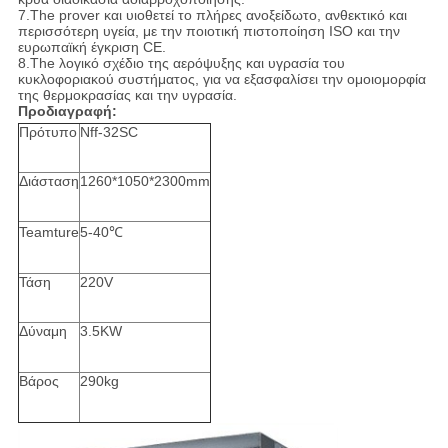
7.The prover και υιοθετεί το πλήρες ανοξείδωτο, ανθεκτικό και
περισσότερη υγεία, με την ποιοτική πιστοποίηση ISO και την
ευρωπαϊκή έγκριση CE.
8.The λογικό σχέδιο της αερόψυξης και υγρασία του
κυκλοφοριακού συστήματος, για να εξασφαλίσει την ομοιομορφία
της θερμοκρασίας και την υγρασία.
Προδιαγραφή:
Πρότυπο
Nff-32SC
Διάσταση
1260*1050*2300mm
Teamture
5-40℃
Τάση
220V
Δύναμη
3.5KW
Βάρος
290kg