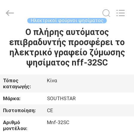
Guangzhou
IMO
Catering
equipments
limited.
Ηλεκτρικοί φούρνοι ψησίματος
All
Rights
Reserved.
Ο πλήρης αυτόματος
ΣΠΊΤΙ
επιβραδυντής προσφέρει το
ΠΡΟΪΌΝΤΑ
ηλεκτρικό γραφείο ζύμωσης
ψησίματος nff-32SC
ΒΊΝΤΕΟ
Τόπος
Κίνα
καταγωγής:
ΠΕΡΊΠΟΥ
ΕΜΕΊΣ
Μάρκα:
SOUTHSTAR
Πιστοποίηση:
CE
ΓΎΡΟΣ
Αριθμό
Mnf-32SC
ΕΡΓΟΣΤΑΣΊΩΝ
μοντέλου: