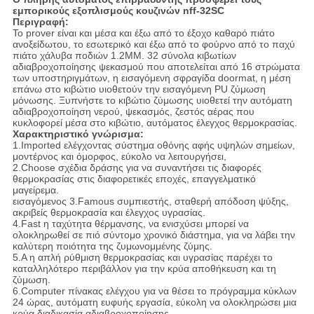
εμπορικούς εξοπλισμούς κουζινών nff-32SC
Περιγραφή:
Το prover είναι και μέσα και έξω από το έξοχο καθαρό πιάτο
ανοξείδωτου, το εσωτερικό και έξω από το φούρνο από το παχύ
πιάτο χάλυβα ποδιών 1.2MM. 32 σύνολα κιβωτίων
αδιαβροχοποίησης ψεκασμού που αποτελείται από 16 στρώματα
των υποστηριγμάτων, η εισαγόμενη σφραγίδα doormat, η μέση
επάνω στο κιβώτιο υιοθετούν την εισαγόμενη PU ζύμωση
μόνωσης. Ξυπνήστε το κιβώτιο ζύμωσης υιοθετεί την αυτόματη
αδιαβροχοποίηση νερού, ψεκασμός, ζεστός αέρας που
κυκλοφορεί μέσα στο κιβώτιο, αυτόματος έλεγχος θερμοκρασίας.
Χαρακτηριστικό γνώρισμα:
1.Imported ελέγχοντας σύστημα οθόνης αφής υψηλών σημείων,
μοντέρνος και όμορφος, εύκολο να λειτουργήσει,
2.Choose σχέδια δράσης για να συναντήσει τις διαφορές
θερμοκρασίας στις διαφορετικές εποχές, επαγγελματικό
μαγείρεμα.
εισαγόμενος 3.Famous συμπιεστής, σταθερή απόδοση ψύξης,
ακριβείς θερμοκρασία και έλεγχος υγρασίας.
4.Fast η ταχύτητα θέρμανσης, να ενισχύσει μπορεί να
ολοκληρωθεί σε πιό σύντομο χρονικό διάστημα, για να λάβει την
καλύτερη ποιότητα της ζυμωνομμένης ζύμης.
5.A η απλή ρύθμιση θερμοκρασίας και υγρασίας παρέχει το
καταλληλότερο περιβάλλον για την κρύα αποθήκευση και τη
ζύμωση.
6.Computer πίνακας ελέγχου για να θέσει το πρόγραμμα κύκλων
24 ώρας, αυτόματη ευφυής εργασία, εύκολη να ολοκληρώσει μια
κρύα διαδικασία αδιαβροχοποίησης.