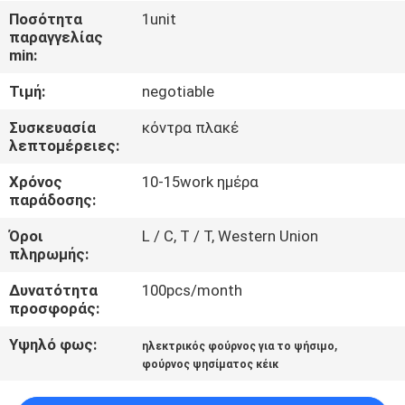
Ποσότητα
1unit
ΠΟΙΟΤΙΚΌΣ
παραγγελίας
min:
ΈΛΕΓΧΟΣ
Τιμή:
negotiable
ΜΑΣ
Συσκευασία
κόντρα πλακέ
λεπτομέρειες:
ΕΛΆΤΕ
Χρόνος
10-15work ημέρα
ΣΕ
παράδοσης:
ΕΠΑΦΉ
Όροι
L / C, T / T, Western Union
ΜΕ
πληρωμής:
Δυνατότητα
100pcs/month
ΕΙΔΉΣΕΙΣ
προσφοράς:
Υψηλό φως:
,
ηλεκτρικός φούρνος για το ψήσιμο
ΠΕΡΙΠΤΏΣΕΙΣ
φούρνος ψησίματος κέικ