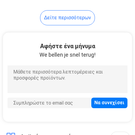
καθρεφτών ομορφιάς
επιτραπέζιων
33
καθρεφτών HD double-
Δείτε περισσότερων
Εξοπλισμός τομέα
sided
εστιάσεως
ανοξείδωτου
Αφήστε ένα μήνυμα
We bellen je snel terug!
13
μηχανές
πλυντηρίων
ξενοδοχείων