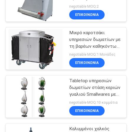
VR
επεξεργασίας τροφίμων
negotiable MOQ:2
ζύμης πιτσών
ΕΠΙΚΟΙΝΩΝΊΑ
εγκεκριμένη
32
SITEMAP
Εμπορικό
Μικρό καροτσάκι
υπηρεσιών δωματίων με
ηλεκτρικό
PRIVACY
τη βαρέων καθηκόντων
POLICY
σκόνη ανοξείδωτου
ατμόπλοιο
negotiable MOQ:1 Μονάδες
τσαντών απορριμάτων -
ΕΠΙΚΟΙΝΩΝΊΑ
εποξική τελειώστε
Tabletop υπηρεσιών
42
δωματίων στάση κεριών
Εμπορικός
γυαλιού Smallwares με
τον κάτοχο
negotiable MOQ:10 κομμάτια
εξοπλισμός
116×H155mm
ΕΠΙΚΟΙΝΩΝΊΑ
ανοξείδωτου
μπουφέδων
Καλυμμένοι χαλκός