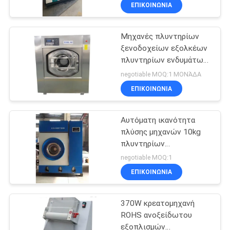
καθαρισμού
ΕΠΙΚΟΙΝΩΝΊΑ
ΠΟΙΟΤΙΚΌΣ
Μηχανές πλυντηρίων
ΈΛΕΓΧΟΣ
51
ξενοδοχείων εξολκέων
πλυντηρίων ενδυμάτων/
Κινεζική
ΜΑΣ
εξοπλισμός 50kg/time
negotiable MOQ:1 ΜΟΝΆΔΑ
μαγειρεύοντας
με το CE εγκεκριμένο
ΕΛΆΤΕ
ΕΠΙΚΟΙΝΩΝΊΑ
σόμπα
ΣΕ
Αυτόματη ικανότητα
ΕΠΑΦΉ
πλύσης μηχανών 10kg
ΜΕ
πλυντηρίων
78
ξενοδοχείων μηχανών
negotiable MOQ:1
στεγνού καθαρισμού
Ηλεκτρικοί
ΕΙΔΉΣΕΙΣ
ΕΠΙΚΟΙΝΩΝΊΑ
φούρνοι ψησίματος
370W κρεατομηχανή
ΠΕΡΙΠΤΏΣΕΙΣ
ROHS ανοξείδωτου
εξοπλισμών