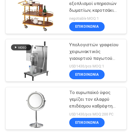
εξοπλισμοί υπηρεσιών
δωματίων, καροτσάκι
114
770x400x825mm ποτού
negotiable MOQ:1
για το χρυσό και κόκκινο
Εμπορική ψυγείο
ΕΠΙΚΟΙΝΩΝΊΑ
χρώμα κρασιού
καταψύκτη
Υπολογιστών γραφείου
χειρωνακτικός
γιαουρτιού παγωτού
κουνημάτων ημι
USD1430/pcs MOQ:1
αυτόματος μίξης
ΕΠΙΚΟΙΝΩΝΊΑ
76
μηχανών εμπορικός
Εξοπλισμοί
Το ευρωπαϊκό ύφος
γεμίζει τον ελαφρύ
επεξεργασίας
επιδέσμου καθρέφτη
τροφίμων
ματαιοδοξίας μετάλλων
USD1430/pcs MOQ:200 PC
λουτρών
ΕΠΙΚΟΙΝΩΝΊΑ
κρεβατοκάμαρων