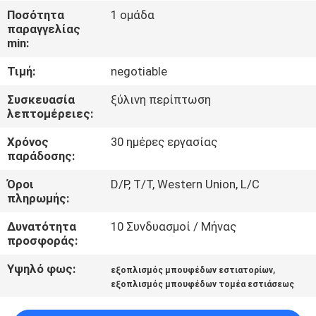
Ποσότητα
1 ομάδα
ΠΟΙΟΤΙΚΌΣ
παραγγελίας
min:
ΈΛΕΓΧΟΣ
Τιμή:
negotiable
ΜΑΣ
Συσκευασία
ξύλινη περίπτωση
λεπτομέρειες:
ΕΛΆΤΕ
Χρόνος
30 ημέρες εργασίας
ΣΕ
παράδοσης:
ΕΠΑΦΉ
Όροι
D/P, T/T, Western Union, L/C
ΜΕ
πληρωμής:
Δυνατότητα
10 Συνδυασμοί / Μήνας
ΕΙΔΉΣΕΙΣ
προσφοράς:
Υψηλό φως:
,
εξοπλισμός μπουφέδων εστιατορίων
ΠΕΡΙΠΤΏΣΕΙΣ
εξοπλισμός μπουφέδων τομέα εστιάσεως