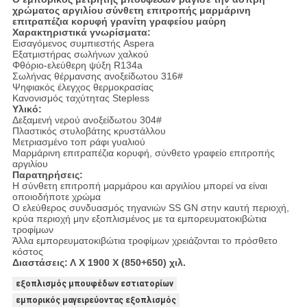
χρώματος αργιλίου σύνθετη επιτροπής μαρμάρινη
επιτραπέζια κορυφή γρανίτη γραφείου μαύρη
Χαρακτηριστικά γνωρίσματα:
Εισαγόμενος συμπιεστής Aspera
Εξατμιστήρας σωλήνων χαλκού
Φθόριο-ελεύθερη ψύξη R134a
Σωλήνας θέρμανσης ανοξείδωτου 316#
Ψηφιακός έλεγχος θερμοκρασίας
Κανονισμός ταχύτητας Stepless
Υλικό:
Δεξαμενή νερού ανοξείδωτου 304#
Πλαστικός στυλοβάτης κρυστάλλου
Μετριασμένο τοπ ράφι γυαλιού
Μαρμάρινη επιτραπέζια κορυφή, σύνθετο γραφείο επιτροπής
αργιλίου
Παρατηρήσεις:
Η σύνθετη επιτροπή μαρμάρου και αργιλίου μπορεί να είναι
οποιοδήποτε χρώμα
Ο ελεύθερος συνδυασμός τηγανιών SS GN στην καυτή περιοχή,
κρύα περιοχή μην εξοπλισμένος με τα εμπορευματοκιβώτια
τροφίμων
Άλλα εμπορευματοκιβώτια τροφίμων χρειάζονται το πρόσθετο
κόστος
Διαστάσεις: Λ Χ 1900 Χ (850+650) χιλ.
εξοπλισμός μπουφέδων εστιατορίων
εμπορικός μαγειρεύοντας εξοπλισμός