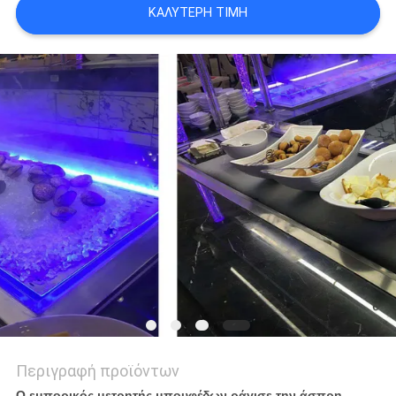
VR
ΚΑΛΎΤΕΡΗ ΤΙΜΉ
SITEMAP
PRIVACY
POLICY
Περιγραφή προϊόντων
Ο εμπορικός μετρητής μπουφέδων ράγισε την άσπρη