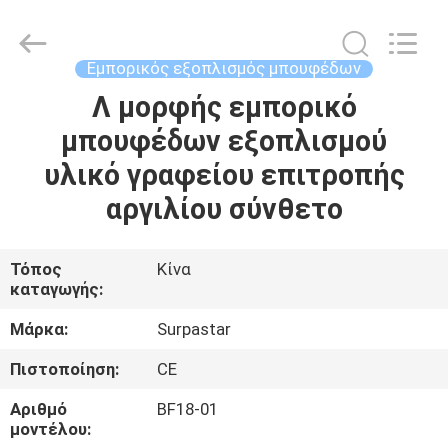
Guangzhou
IMO
Catering
equipments
limited.
Εμπορικός εξοπλισμός μπουφέδων
All
Rights
Reserved.
Λ μορφής εμπορικό
ΣΠΊΤΙ
μπουφέδων εξοπλισμού
ΠΡΟΪΌΝΤΑ
υλικό γραφείου επιτροπής
αργιλίου σύνθετο
ΒΊΝΤΕΟ
Τόπος
Κίνα
καταγωγής:
ΠΕΡΊΠΟΥ
ΕΜΕΊΣ
Μάρκα:
Surpastar
Πιστοποίηση:
CE
ΓΎΡΟΣ
Αριθμό
BF18-01
ΕΡΓΟΣΤΑΣΊΩΝ
μοντέλου: