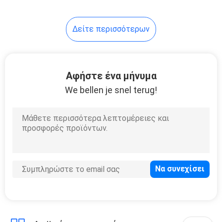
33
Δείτε περισσότερων
Εξοπλισμός τομέα
εστιάσεως
ανοξείδωτου
Αφήστε ένα μήνυμα
We bellen je snel terug!
13
μηχανές
πλυντηρίων
ξενοδοχείων