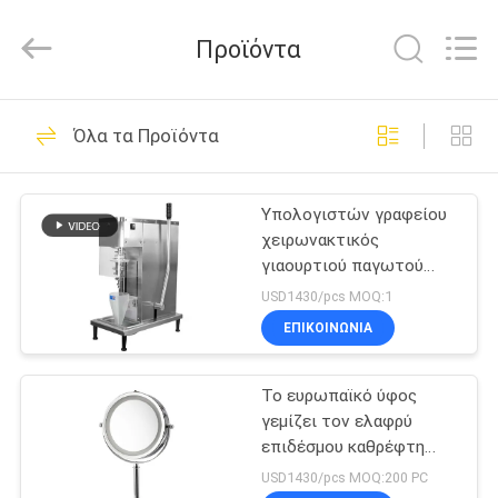
Guangzhou
IMO
Catering
Προϊόντα
equipments
limited.
All
Rights
Reserved.
ΣΠΊΤΙ
143
Όλα τα Προϊόντα
Εμπορικοί
ΠΡΟΪΌΝΤΑ
εξοπλισμοί
Υπολογιστών γραφείου
χειρωνακτικός
κουζινών
ΒΊΝΤΕΟ
γιαουρτιού παγωτού
κουνημάτων ημι
USD1430/pcs MOQ:1
αυτόματος μίξης
ΠΕΡΊΠΟΥ
ΕΠΙΚΟΙΝΩΝΊΑ
μηχανών εμπορικός
79
ΕΜΕΊΣ
Δυτικός
Το ευρωπαϊκό ύφος
γεμίζει τον ελαφρύ
ΓΎΡΟΣ
εξοπλισμός
επιδέσμου καθρέφτη
ΕΡΓΟΣΤΑΣΊΩΝ
ματαιοδοξίας μετάλλων
USD1430/pcs MOQ:200 PC
κουζινών