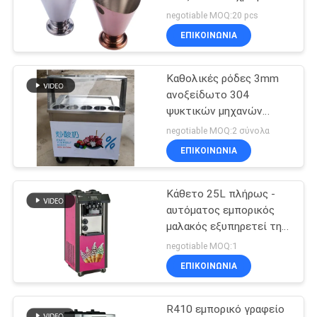
VR
ασημένιο
negotiable MOQ:20 pcs
εμπορευματοκιβώτιο
ΕΠΙΚΟΙΝΩΝΊΑ
τροφίμων πρόχειρων
32
SITEMAP
φαγητών κάδων
Εμπορικό
τηγανιτών πατατών
Καθολικές ρόδες 3mm
ανοξείδωτο 304
ηλεκτρικό
PRIVACY
ψυκτικών μηχανών
POLICY
πρόχειρων φαγητών
ατμόπλοιο
negotiable MOQ:2 σύνολα
τηγανισμένες
ΕΠΙΚΟΙΝΩΝΊΑ
εξοπλισμός επιτραπέζια
κορυφή
Κάθετο 25L πλήρως -
42
αυτόματος εμπορικός
Εμπορικός
μαλακός εξυπηρετεί τη
μηχανή παγωτού με τη
negotiable MOQ:1
εξοπλισμός
μικρή κατανάλωση
ΕΠΙΚΟΙΝΩΝΊΑ
ενέργειας
μπουφέδων
R410 εμπορικό γραφείο