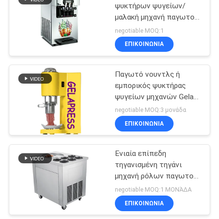
ψυκτήρων ψυγείων/
μαλακή μηχανή παγωτού
114
επιτραπέζιων κορυφών
negotiable MOQ:1
με τρεις γεύσεις
Εμπορική ψυγείο
ΕΠΙΚΟΙΝΩΝΊΑ
καταψύκτη
Παγωτό νουντλς ή
εμπορικός ψυκτήρας
ψυγείων μηχανών Gelato
μακαρονιών
negotiable MOQ:3 μονάδα
ΕΠΙΚΟΙΝΩΝΊΑ
76
Εξοπλισμοί
Ενιαία επίπεδη
τηγανισμένη τηγάνι
επεξεργασίας
μηχανή ρόλων παγωτού
τροφίμων
με το προαιρετικό
negotiable MOQ:1 ΜΟΝΆΔΑ
εμπορευματοκιβώτιο
ΕΠΙΚΟΙΝΩΝΊΑ