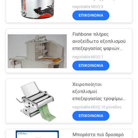
VR
εμπορικός 65L για το
negotiable MOQ:3
εστιατόριο
ΕΠΙΚΟΙΝΩΝΊΑ
32
SITEMAP
Εμπορικό
Fishbone πλήρες
ανοξείδωτο εξοπλισμού
ηλεκτρικό
PRIVACY
επεξεργασίας ψαριών
POLICY
τεμνουσών μηχανών
ατμόπλοιο
negotiable MOQ:1
1.75KW
ΕΠΙΚΟΙΝΩΝΊΑ
Χειροποίητοι
42
εξοπλισμοί
Εμπορικός
επεξεργασίας τροφίμων
πιέζοντας μηχανών
negotiable MOQ:10 μονάδες
εξοπλισμός
ζύμης εύκολοι να
ΕΠΙΚΟΙΝΩΝΊΑ
καθαρίσουν
μπουφέδων
Μπορέστε πιό δροσερό