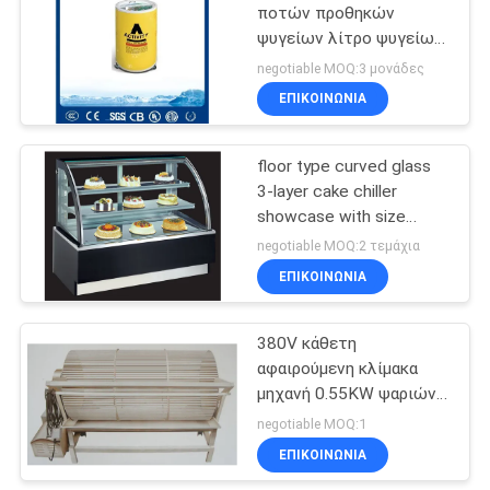
ποτών προθηκών
ψυγείων λίτρο ψυγείων
114
40-60 επίδειξης
negotiable MOQ:3 μονάδες
εμπορικό
Εμπορική ψυγείο
ΕΠΙΚΟΙΝΩΝΊΑ
καταψύκτη
floor type curved glass
3-layer cake chiller
showcase with size
90cm length in stainless
negotiable MOQ:2 τεμάχια
or marble base color
ΕΠΙΚΟΙΝΩΝΊΑ
76
optionl
Εξοπλισμοί
380V κάθετη
αφαιρούμενη κλίμακα
επεξεργασίας
μηχανή 0.55KW ψαριών
τροφίμων
εξοπλισμού
negotiable MOQ:1
επεξεργασίας ψαριών
ΕΠΙΚΟΙΝΩΝΊΑ