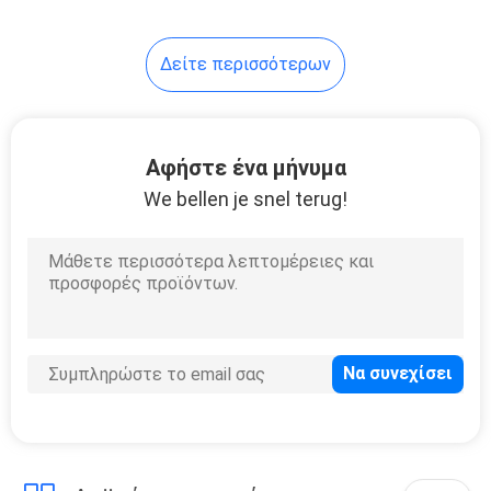
33
Δείτε περισσότερων
Εξοπλισμός τομέα
εστιάσεως
ανοξείδωτου
Αφήστε ένα μήνυμα
We bellen je snel terug!
13
μηχανές
πλυντηρίων
ξενοδοχείων