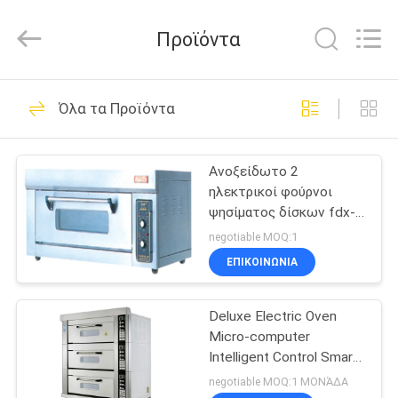
Guangzhou
IMO
Catering
Προϊόντα
equipments
limited.
All
Rights
Reserved.
ΣΠΊΤΙ
143
Όλα τα Προϊόντα
Εμπορικοί
ΠΡΟΪΌΝΤΑ
εξοπλισμοί
Ανοξείδωτο 2
ηλεκτρικοί φούρνοι
κουζινών
ΒΊΝΤΕΟ
ψησίματος δίσκων fdx-
12BQ με το στρώμα,
negotiable MOQ:1
ενέργεια - αποταμίευση
ΠΕΡΊΠΟΥ
ΕΠΙΚΟΙΝΩΝΊΑ
79
ΕΜΕΊΣ
Δυτικός
Deluxe Electric Oven
Micro-computer
ΓΎΡΟΣ
εξοπλισμός
Intelligent Control Smart
ΕΡΓΟΣΤΑΣΊΩΝ
Preset Menu Function 3
negotiable MOQ:1 ΜΟΝΆΔΑ
κουζινών