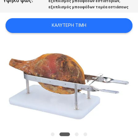
Υψηλό φως:
,
εξοπλισμός μπουφέδων εστιατορίων
VR
εξοπλισμός μπουφέδων τομέα εστιάσεως
SITEMAP
ΚΑΛΎΤΕΡΗ ΤΙΜΉ
PRIVACY
POLICY