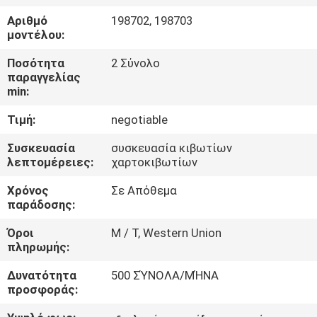
Αριθμό
198702, 198703
ΠΟΙΟΤΙΚΌΣ
μοντέλου:
ΈΛΕΓΧΟΣ
Ποσότητα
2 Σύνολο
παραγγελίας
min:
ΜΑΣ
Τιμή:
negotiable
ΕΛΆΤΕ
ΣΕ
Συσκευασία
συσκευασία κιβωτίων
λεπτομέρειες:
χαρτοκιβωτίων
ΕΠΑΦΉ
Χρόνος
Σε Απόθεμα
ΜΕ
παράδοσης:
Όροι
Μ / Τ, Western Union
ΕΙΔΉΣΕΙΣ
πληρωμής:
Δυνατότητα
500 ΣΎΝΟΛΑ/ΜΉΝΑ
ΠΕΡΙΠΤΏΣΕΙΣ
προσφοράς: