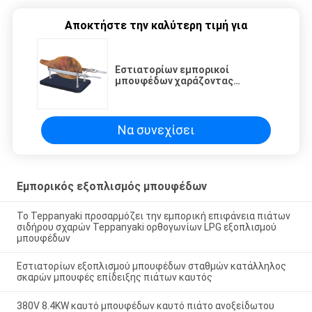
Αποκτήστε την καλύτερη τιμή για
Εστιατορίων εμπορικοί
μπουφέδων χαράζοντας
σταθμοί κατόχων, κρέατος ή
ψωμιού ζαμπόν ανοξείδωτου
βάσεων εξοπλισμού μαρμάρινοι
πέτρινοι
Να συνεχίσει
Εμπορικός εξοπλισμός μπουφέδων
Το Teppanyaki προσαρμόζει την εμπορική επιφάνεια πιάτων
σιδήρου σχαρών Teppanyaki ορθογωνίων LPG εξοπλισμού
μπουφέδων
Εστιατορίων εξοπλισμού μπουφέδων σταθμών κατάλληλος
σκαρών μπουφές επίδειξης πιάτων καυτός
380V 8.4KW καυτό μπουφέδων καυτό πιάτο ανοξείδωτου