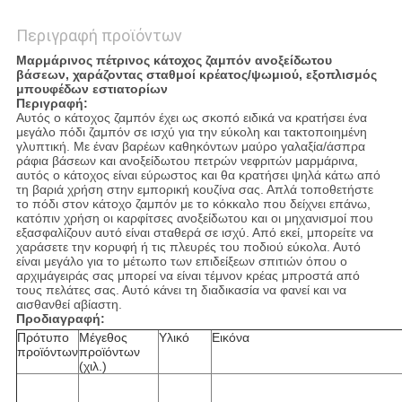
Περιγραφή προϊόντων
Μαρμάρινος πέτρινος κάτοχος ζαμπόν ανοξείδωτου
βάσεων, χαράζοντας σταθμοί κρέατος/ψωμιού, εξοπλισμός
μπουφέδων εστιατορίων
Περιγραφή:
Αυτός ο κάτοχος ζαμπόν έχει ως σκοπό ειδικά να κρατήσει ένα
μεγάλο πόδι ζαμπόν σε ισχύ για την εύκολη και τακτοποιημένη
γλυπτική. Με έναν βαρέων καθηκόντων μαύρο γαλαξία/άσπρα
ράφια βάσεων και ανοξείδωτου πετρών νεφριτών μαρμάρινα,
αυτός ο κάτοχος είναι εύρωστος και θα κρατήσει ψηλά κάτω από
τη βαριά χρήση στην εμπορική κουζίνα σας. Απλά τοποθετήστε
το πόδι στον κάτοχο ζαμπόν με το κόκκαλο που δείχνει επάνω,
κατόπιν χρήση οι καρφίτσες ανοξείδωτου και οι μηχανισμοί που
εξασφαλίζουν αυτό είναι σταθερά σε ισχύ. Από εκεί, μπορείτε να
χαράσετε την κορυφή ή τις πλευρές του ποδιού εύκολα. Αυτό
είναι μεγάλο για το μέτωπο των επιδείξεων σπιτιών όπου ο
αρχιμάγειράς σας μπορεί να είναι τέμνον κρέας μπροστά από
τους πελάτες σας. Αυτό κάνει τη διαδικασία να φανεί και να
αισθανθεί αβίαστη.
Προδιαγραφή:
Πρότυπο
Μέγεθος
Υλικό
Εικόνα
προϊόντων
προϊόντων
(χιλ.)