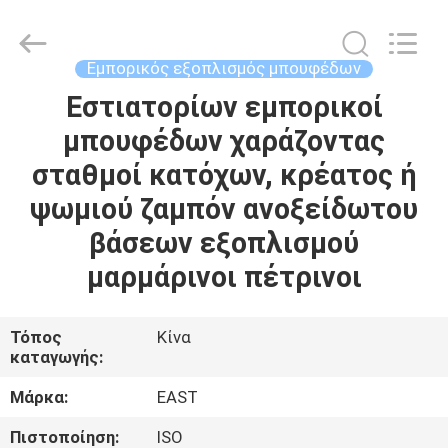
Guangzhou
IMO
Catering
equipments
limited.
Εμπορικός εξοπλισμός μπουφέδων
All
Rights
Reserved.
Εστιατορίων εμπορικοί
ΣΠΊΤΙ
μπουφέδων χαράζοντας
ΠΡΟΪΌΝΤΑ
σταθμοί κατόχων, κρέατος ή
ψωμιού ζαμπόν ανοξείδωτου
ΒΊΝΤΕΟ
βάσεων εξοπλισμού
μαρμάρινοι πέτρινοι
ΠΕΡΊΠΟΥ
ΕΜΕΊΣ
Τόπος
Κίνα
καταγωγής:
ΓΎΡΟΣ
Μάρκα:
EAST
ΕΡΓΟΣΤΑΣΊΩΝ
Πιστοποίηση:
ISO