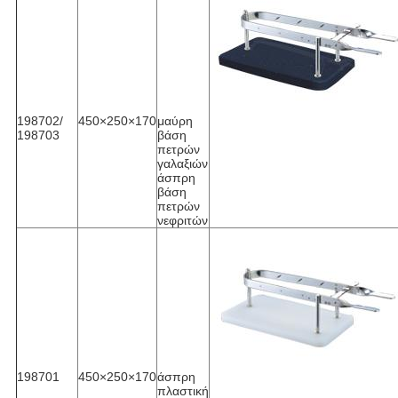
198702/
450×250×170
μαύρη
198703
βάση
πετρών
γαλαξιών
άσπρη
βάση
πετρών
νεφριτών
198701
450×250×170
άσπρη
πλαστική