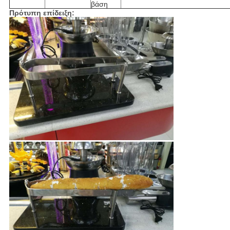
βάση
Πρότυπη επίδειξη: