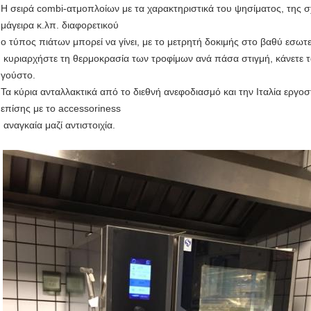
Η σειρά combi-ατμοπλοίων με τα χαρακτηριστικά του ψησίματος, της σ
μάγειρα κ.λπ.
διαφορετικού
ο τύπος πιάτων μπορεί να γίνει, με το μετρητή δοκιμής στο βαθύ εσωτε
κυριαρχήστε τη θερμοκρασία των τροφίμων ανά πάσα στιγμή, κάνετε τα
γούστο.
Τα κύρια ανταλλακτικά από το διεθνή ανεφοδιασμό και την Ιταλία ερ
επίσης με το accessoriness
αναγκαία μαζί αντιστοιχία.