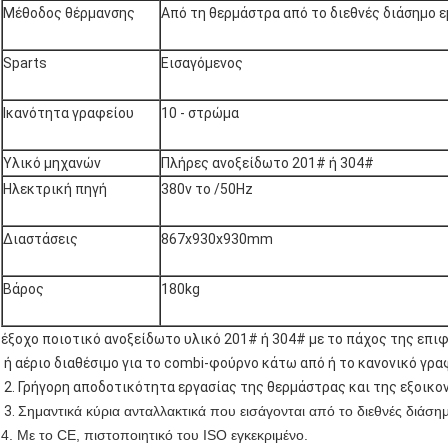
Μέθοδος θέρμανσης
Από τη θερμάστρα από το διεθνές διάσημο 
Sparts
Εισαγόμενος
Ικανότητα γραφείου
10 - στρώμα
Υλικό μηχανών
Πλήρες ανοξείδωτο 201# ή 304#
Ηλεκτρική πηγή
380v το /50Hz
Διαστάσεις
867x930x930mm
Βάρος
180kg
έξοχο ποιοτικό ανοξείδωτο υλικό 201# ή 304# με το πάχος της επι
ή αέριο διαθέσιμο για το combi-φούρνο κάτω από ή το κανονικό γρα
2. Γρήγορη αποδοτικότητα εργασίας της θερμάστρας και της εξοικο
3.
Σημαντικά κύρια ανταλλακτικά που εισάγονται από το διεθνές διάση
4. Με το CE, πιστοποιητικό του ISO εγκεκριμένο.