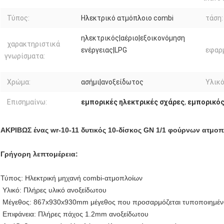
Τύπος:
Ηλεκτρικό ατμόπλοιο combi
τάση:
ηλεκτρικός|αέριο|εξοικονόμηση
χαρακτηριστικά
ενέργειας|LPG
εφαρ
γνωρίσματα:
Χρώμα:
ασήμι|ανοξείδωτος
Υλικό
Επισημαίνω:
εμπορικές ηλεκτρικές σχάρες
,
εμπορικός
ΑΚΡΙΒΩΣ ένας wr-10-11 δυτικός 10-δίσκος GN 1/1 φούρνων ατμο
Γρήγορη λεπτομέρεια:
Τύπος: Ηλεκτρική μηχανή combi-ατμοπλοίων
Υλικό: Πλήρες υλικό ανοξείδωτου
Μέγεθος: 867x930x930mm μέγεθος που προσαρμόζεται τυποποιημένο
Επιφάνεια: Πλήρες πάχος 1.2mm ανοξείδωτου