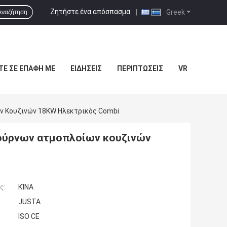
Ζητήστε ένα απόσπασμα
|
Greek
Αναζήτηση
ΤΕ ΣΕ ΕΠΑΦΉ ΜΕ
ΕΙΔΉΣΕΙΣ
ΠΕΡΙΠΤΏΣΕΙΣ
VR
ν Κουζινών 18KW Ηλεκτρικός Combi
φούρνων ατμοπλοίων κουζινών
ς:
ΚΊΝΑ
JUSTA
ISO CE