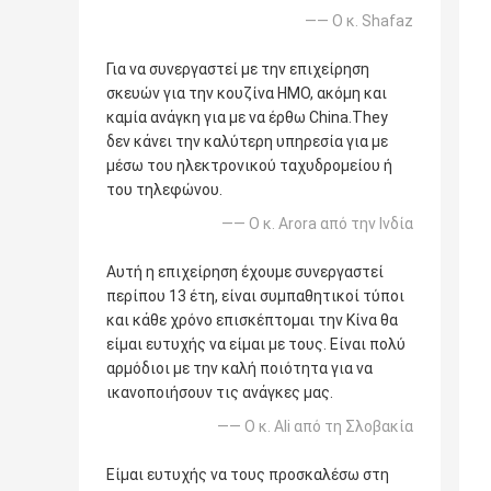
—— Ο κ. Shafaz
Για να συνεργαστεί με την επιχείρηση
σκευών για την κουζίνα ΗΜΟ, ακόμη και
καμία ανάγκη για με να έρθω China.They
δεν κάνει την καλύτερη υπηρεσία για με
μέσω του ηλεκτρονικού ταχυδρομείου ή
του τηλεφώνου.
—— Ο κ. Arora από την Ινδία
Αυτή η επιχείρηση έχουμε συνεργαστεί
περίπου 13 έτη, είναι συμπαθητικοί τύποι
και κάθε χρόνο επισκέπτομαι την Κίνα θα
είμαι ευτυχής να είμαι με τους. Είναι πολύ
αρμόδιοι με την καλή ποιότητα για να
ικανοποιήσουν τις ανάγκες μας.
—— Ο κ. Ali από τη Σλοβακία
Είμαι ευτυχής να τους προσκαλέσω στη