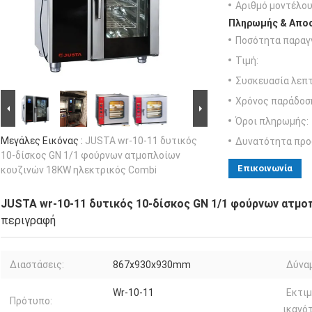
Αριθμό μοντέλου
Πληρωμής & Αποσ
Ποσότητα παραγγ
Τιμή:
Συσκευασία λεπτ
Χρόνος παράδοσ
Όροι πληρωμής:
Μεγάλες Εικόνας :
JUSTA wr-10-11 δυτικός
Δυνατότητα προ
10-δίσκος GN 1/1 φούρνων ατμοπλοίων
Επικοινωνία
κουζινών 18KW ηλεκτρικός Combi
JUSTA wr-10-11 δυτικός 10-δίσκος GN 1/1 φούρνων ατμο
περιγραφή
Διαστάσεις:
867x930x930mm
Δύναμ
Wr-10-11
Εκτι
Πρότυπο:
ικανό