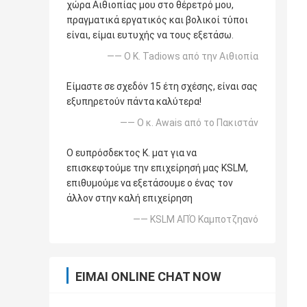
χώρα Αιθιοπίας μου στο θέρετρό μου,
πραγματικά εργατικός και βολικοί τύποι
είναι, είμαι ευτυχής να τους εξετάσω.
—— Ο Κ. Tadiows από την Αιθιοπία
Είμαστε σε σχεδόν 15 έτη σχέσης, είναι σας
εξυπηρετούν πάντα καλύτερα!
—— Ο κ. Awais από το Πακιστάν
Ο ευπρόσδεκτος Κ. ματ για να
επισκεφτούμε την επιχείρησή μας KSLM,
επιθυμούμε να εξετάσουμε ο ένας τον
άλλον στην καλή επιχείρηση
—— KSLM ΑΠΌ Καμποτζηανό
ΕΊΜΑΙ ONLINE CHAT NOW