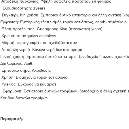
Απόδειξη πυρκαγιάς: Υψηλή ασφάλεια προτύπου επιφάνειας
Εξουσιοδότηση: 1years
Συγκεκριμένη χρήση: Εμπορικό δυτικό εστιατόριο και άλλη σχετική βι
Εμφάνιση: Εμπορικός
εξοπλισμός τομέα εστιάσεως, combi-ατμόπλοιο
Θέση προέλευσης: Guangdong Κίνα (ηπειρωτική χώρα)
Χρώμα: το ασημένιο /stainless
Μορφή: φωτογραφία που σχεδιάζεται σαν
Απόδειξη νερού: Κανένα νερό δεν απορροφά.
Γενική χρήση: Εμπορικό δυτικό εστιατόριο, ξενοδοχείο ή άλλος σχετικ
Διπλωμένος: Αριθ.
Εμπορικό σήμα: Ακριβώς α
Χρήση: Βιομηχανία τομέα εστιάσεως
Υγιεινός: Εύκολος να καθαρίσει
Εφαρμογή: Εστιατόριο δυτικών τροφίμων, ξενοδοχείο ή άλλη σχετική ε
Κουζίνα δυτικών τροφίμων.
Περιγραφή: