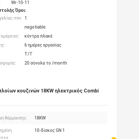
:
Wr-10-11
τολής Όροι:
ελίας min:
1
negotiable
ομέρειες:
κόντρα πλακέ
ης:
6 ημέρες εργασίας
T/T
σφοράς:
20 σύνολα το /month
πλοίων κουζινών 18KW ηλεκτρικός Combi
η θέρμανσης:
18KW
μημένη
10-δίσκος GN 1
τητα: