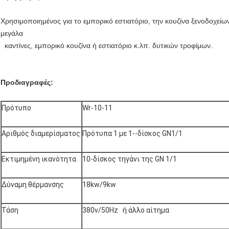
Χρησιμοποιημένος για το εμπορικό εστιατόριο, την κουζίνα ξενοδοχείω
μεγάλα
καντίνες, εμπορικό κουζίνα ή εστιατόριο κ.λπ. δυτικών τροφίμων.
Προδιαγραφές:
Πρότυπο
Wr-10-11
Αριθμός διαμερίσματος
Πρότυπα 1 με 1--δίσκος GN1/1
Εκτιμημένη ικανότητα
10-δίσκος τηγάνι της GN 1/1
Δύναμη θέρμανσης
18kw/9kw
Τάση
380v/50Hz ή άλλο αίτημα