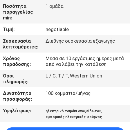
Ποσότητα
1 ομάδα
ΠΟΙΟΤΙΚΌΣ
παραγγελίας
min:
ΈΛΕΓΧΟΣ
Τιμή:
negotiable
ΜΑΣ
Συσκευασία
Διεθνής συσκευασία εξαγωγής
λεπτομέρειες:
ΕΛΆΤΕ
Χρόνος
Μέσα σε 10 εργάσιμες ημέρες μετά
ΣΕ
παράδοσης:
από να λάβει την κατάθεση
ΕΠΑΦΉ
Όροι
L / C, T / T, Western Union
ΜΕ
πληρωμής:
Δυνατότητα
100 κομμάτια/μήνας
ΕΙΔΉΣΕΙΣ
προσφοράς:
Υψηλό φως:
,
ηλεκτρικό ταψάκι ανοξείδωτου
ΠΕΡΙΠΤΏΣΕΙΣ
εμπορικός ηλεκτρικός φούρνος