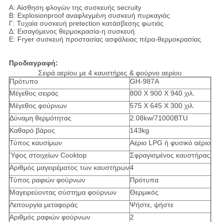
Α: Αίσθηση φλογών της συσκευής secruity
Β: Explosionproof αναφλεγμένη συσκευή πυρκαγιάς
Γ: Τυχαία συσκευή pretection κατάσβεσης φωτιάς
Δ: Εισαγόμενος θερμοκρασία-η συσκευή
Ε: Fryer συσκευή προστασίας ασφάλειας πέρα-θερμοκρασίας
Προδιαγραφή:
Σειρά αερίου με 4 καυστήρες & φούρνο αερίου
Πρότυπο
GH-987A
Μέγεθος σειράς
800 X 900 X 940 χιλ.
Μέγεθος φούρνων
575 X 645 X 300 χιλ.
Δύναμη θερμότητας
2.08kw/71000BTU
Καθαρό βάρος
143kg
Τύπος καυσίμων
Αέριο LPG ή φυσικό αέριο
Ύφος στοιχείων Cooktop
Σφραγισμένος καυστήρας
Αριθμός μαγειρέματος των καυστήρων
4
Τύπος ραφιών φούρνων
Πρότυπα
Μαγειρεύοντας σύστημα φούρνων
Θερμικός
Λειτουργία μεταφοράς
Ψήστε, ψήστε
Αριθμός ραφιών φούρνων
2