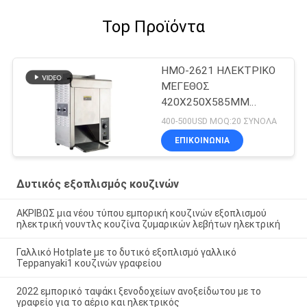
Top Προϊόντα
ΗΜΟ-2621 ΗΛΕΚΤΡΙΚΟ
ΜΈΓΕΘΟΣ
420X250X585MM
ΦΡΥΓΑΝΙΕΡΩΝ
400-500USD MOQ:20 ΣΥΝΟΛΑ
ΚΟΥΛΟΥΡΙΩΝ ΤΥΠΩΝ
ΕΠΙΚΟΙΝΩΝΊΑ
ΑΛΥΣΙΔΩΝ
Δυτικός εξοπλισμός κουζινών
ΑΚΡΙΒΩΣ μια νέου τύπου εμπορική κουζινών εξοπλισμού
ηλεκτρική νουντλς κουζίνα ζυμαρικών λεβήτων ηλεκτρική
Γαλλικό Hotplate με το δυτικό εξοπλισμό γαλλικό
Teppanyaki1 κουζινών γραφείου
2022 εμπορικό ταψάκι ξενοδοχείων ανοξείδωτου με το
γραφείο για το αέριο και ηλεκτρικός