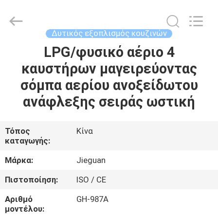
Guangzhou
IMO
Catering
equipments
limited.
Δυτικός εξοπλισμός κουζινών
All
Rights
Reserved.
LPG/φυσικό αέριο 4
ΣΠΊΤΙ
καυστήρων μαγειρεύοντας
ΠΡΟΪΌΝΤΑ
σόμπα αερίου ανοξείδωτου
ανάφλεξης σειράς ωστική
ΒΊΝΤΕΟ
Τόπος
Κίνα
καταγωγής:
ΠΕΡΊΠΟΥ
ΕΜΕΊΣ
Μάρκα:
Jieguan
Πιστοποίηση:
ISO / CE
ΓΎΡΟΣ
Αριθμό
GH-987A
ΕΡΓΟΣΤΑΣΊΩΝ
μοντέλου: