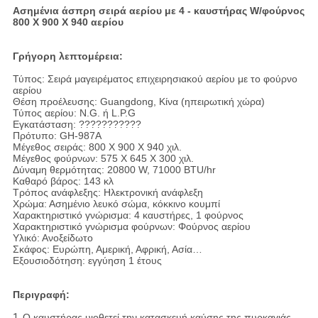
Ασημένια άσπρη σειρά αερίου με 4 - καυστήρας W/φούρνος
800 X 900 X 940 αερίου
Γρήγορη λεπτομέρεια:
Τύπος: Σειρά μαγειρέματος επιχειρησιακού αερίου με το φούρνο
αερίου
Θέση προέλευσης: Guangdong, Κίνα (ηπειρωτική χώρα)
Τύπος αερίου: N.G. ή L.P.G
Εγκατάσταση: ???????????
Πρότυπο: GH-987A
Μέγεθος σειράς: 800 X 900 X 940 χιλ.
Μέγεθος φούρνων: 575 X 645 X 300 χιλ.
Δύναμη θερμότητας: 20800 W, 71000 BTU/hr
Καθαρό βάρος: 143 κλ
Τρόπος ανάφλεξης: Ηλεκτρονική ανάφλεξη
Χρώμα: Ασημένιο λευκό σώμα, κόκκινο κουμπί
Χαρακτηριστικό γνώρισμα: 4 καυστήρες, 1 φούρνος
Χαρακτηριστικό γνώρισμα φούρνων: Φούρνος αερίου
Υλικό: Ανοξείδωτο
Σκάφος: Ευρώπη, Αμερική, Αφρική, Ασία…
Εξουσιοδότηση: εγγύηση 1 έτους
Περιγραφή:
1.
Ο καυστήρας υιοθετεί την κατασκευή καύσης της πυρκαγιάς