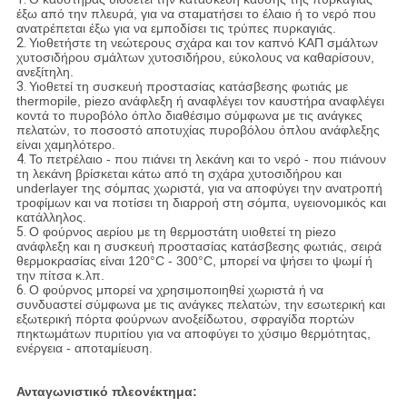
έξω από την πλευρά, για να σταματήσει το έλαιο ή το νερό που
ανατρέπεται έξω για να εμποδίσει τις τρύπες πυρκαγιάς.
2.
Υιοθετήστε τη νεώτερους σχάρα και τον καπνό ΚΑΠ σμάλτων
χυτοσιδήρου σμάλτων χυτοσιδήρου, εύκολους να καθαρίσουν,
ανεξίτηλη.
3.
Υιοθετεί τη συσκευή προστασίας κατάσβεσης φωτιάς με
thermopile, piezo ανάφλεξη ή αναφλέγει τον καυστήρα αναφλέγει
κοντά το πυροβόλο όπλο διαθέσιμο σύμφωνα με τις ανάγκες
πελατών, το ποσοστό αποτυχίας πυροβόλου όπλου ανάφλεξης
είναι χαμηλότερο.
4.
Το πετρέλαιο - που πιάνει τη λεκάνη και το νερό - που πιάνουν
τη λεκάνη βρίσκεται κάτω από τη σχάρα χυτοσιδήρου και
underlayer της σόμπας χωριστά, για να αποφύγει την ανατροπή
τροφίμων και να ποτίσει τη διαρροή στη σόμπα, υγειονομικός και
κατάλληλος.
5.
Ο φούρνος αερίου με τη θερμοστάτη υιοθετεί τη piezo
ανάφλεξη και η συσκευή προστασίας κατάσβεσης φωτιάς, σειρά
θερμοκρασίας είναι 120°C - 300°C, μπορεί να ψήσει το ψωμί ή
την πίτσα κ.λπ.
6.
Ο φούρνος μπορεί να χρησιμοποιηθεί χωριστά ή να
συνδυαστεί σύμφωνα με τις ανάγκες πελατών, την εσωτερική και
εξωτερική πόρτα φούρνων ανοξείδωτου, σφραγίδα πορτών
πηκτωμάτων πυριτίου για να αποφύγει το χύσιμο θερμότητας,
ενέργεια - αποταμίευση.
Ανταγωνιστικό πλεονέκτημα: