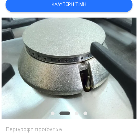
VR
ΚΑΛΎΤΕΡΗ ΤΙΜΉ
SITEMAP
PRIVACY
POLICY
Περιγραφή προϊόντων